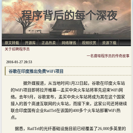
程序背后的每个深夜
阳光洒满肩, 仿佛自由人.
原文转载
开源库
正品热卖
网络赚钱
视频欣赏
资源下载
关于招聘程序员
一名聋哑程序员的传奇故事
2016-01-27 20:53
谷歌在印度推出免费WiFi项目
据外媒报道，从当地时间1月22日起，谷歌在印度火车站
的WiFi项目即将拉开帷幕—孟买中央火车站将率先迎来WiFi网
络。去年9月，谷歌宣布，孟买中央火车站将成为其在这个国家
接入的首个高速互联网的火车站，而接下来，这家公司还将继续
联合印度国有企业RailTel在该国的400多个火车站部署WiFi热
点。
据悉，RailTel的光纤基础设施目前已经覆盖了26,000多英里的