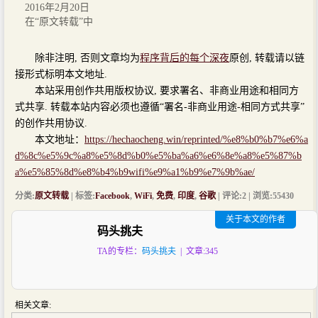
2016年2月20日
在“原文转载”中
除非注明, 否则文章均为
程序背后的每个深夜
原创, 转载请以链
接形式标明本文地址.
本站采用创作共用版权协议, 要求署名、非商业用途和相同方
式共享. 转载本站内容必须也遵循“署名-非商业用途-相同方式共享”
的创作共用协议.
本文地址：
https://hechaocheng.win/reprinted/%e8%b0%b7%e6%a
d%8c%e5%9c%a8%e5%8d%b0%e5%ba%a6%e6%8e%a8%e5%87%b
a%e5%85%8d%e8%b4%b9wifi%e9%a1%b9%e7%9b%ae/
分类:
原文转载
| 标签:
Facebook
,
WiFi
,
免费
,
印度
,
谷歌
| 评论:2 | 浏览:
55430
关于本文的作者
码头挑夫
TA的专栏：
码头挑夫
| 文章:345
相关文章: