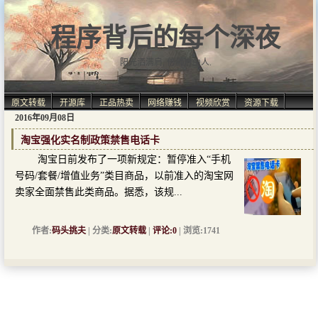
程序背后的每个深夜
阳光洒满肩, 仿佛自由人.
原文转载
开源库
正品热卖
网络赚钱
视频欣赏
资源下载
2016年09月08日
淘宝强化实名制政策禁售电话卡
淘宝日前发布了一项新规定：暂停准入“手机
号码/套餐/增值业务”类目商品，以前准入的淘宝网
卖家全面禁售此类商品。据悉，该规...
作者:
码头挑夫
| 分类:
原文转载
|
评论:0
| 浏览:1741