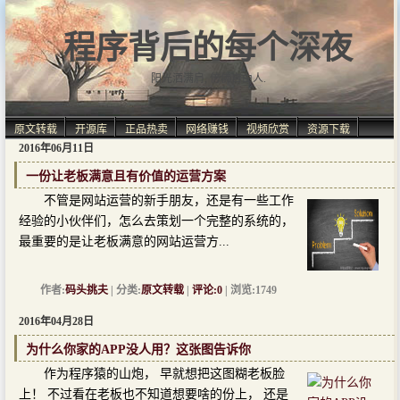
程序背后的每个深夜
阳光洒满肩, 仿佛自由人.
原文转载
开源库
正品热卖
网络赚钱
视频欣赏
资源下载
2016年06月11日
一份让老板满意且有价值的运营方案
不管是网站运营的新手朋友，还是有一些工作
经验的小伙伴们，怎么去策划一个完整的系统的，
最重要的是让老板满意的网站运营方...
作者:
码头挑夫
| 分类:
原文转载
|
评论:0
| 浏览:1749
2016年04月28日
为什么你家的APP没人用？这张图告诉你
作为程序猿的山炮， 早就想把这图糊老板脸
上！ 不过看在老板也不知道想要啥的份上， 还是