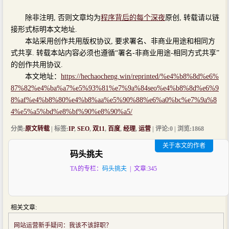
除非注明, 否则文章均为
程序背后的每个深夜
原创, 转载请以链
接形式标明本文地址.
本站采用创作共用版权协议, 要求署名、非商业用途和相同方
式共享. 转载本站内容必须也遵循“署名-非商业用途-相同方式共享”
的创作共用协议.
本文地址：
https://hechaocheng.win/reprinted/%e4%b8%8d%e6%
87%82%e4%ba%a7%e5%93%81%e7%9a%84seo%e4%b8%8d%e6%9
8%af%e4%b8%80%e4%b8%aa%e5%90%88%e6%a0%bc%e7%9a%8
4%e5%a5%bd%e8%bf%90%e8%90%a5/
分类:
原文转载
| 标签:
IP
,
SEO
,
双11
,
百度
,
经理
,
运营
| 评论:0 | 浏览:
1868
关于本文的作者
码头挑夫
TA的专栏：
码头挑夫
| 文章:345
相关文章:
网站运营新手疑问：我该不该辞职？