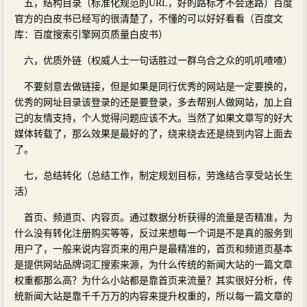
五，结构目录（标准化规范的URL，好的路标才不会迷路）百度
官方的白皮书已经写的很清楚了，不懂的可以好好看看（百度文
库：百度搜索引擎网页质量白皮书）
六，优质外链（权威人士一句话胜过一群乌合之众的叽叽喳喳）
不要刻意去做链接，但是如果是同行优秀的网站是一定要换的，
优秀的网址目录该登录的还是要登录，多去帮别人做网站，加上自
己的友情支持，个人觉得问题应该不大。当然了如果文章写的好大
媒体转载了，那么效果是最好的了，绕来绕去还是绕到内容上面去
了。
七，总结转化（总结工作，制定规划目标，劳逸结合享受站长生
活）
首页、频道页、内容页。通过数据分析获得的流量是否精准，为
什么没有转化注册购买等等，反过来想每一个词是不是真的服务到
用户了，一般来说内容页来的用户是最精准的，首页和频道页基本
是提供网站品牌词汇搜索来源，为什么传统的新闻大站的一篇文章
权重都那么高？为什么小站都是靠首页来流量？其实很好分析，传
统新闻大站是靠千千万万的内容来提升权重的，所以每一篇文章的