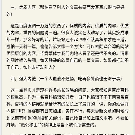
三，优质内容（那怕看了别人的文章有感而发写写心得也是好
的）
这是百度强调一万遍的东西了，优质的内容，优质的内容，优质
的内容，重要的问题说三遍。很多人说实在太难写了，其实换成谁
都一样，那么好写的话，垃圾站还不起飞咯？认真积累才是王道，
哪怕一天就一篇，偷偷告诉大家一个方法：可以去翻译台湾的网站
优质原创的内容，毕竟繁体字我们内地人看了还是很不爽的。清晰
的图片插入头图，每天静静的欣赏自己的一篇文章，如果都打动不
了自己，如何去打动别人？
四，强大内链（一个人血液不通畅，吃再多补药也无济于事）
这一点其实才是现在许多站长忽略的问题，大家都知道百度百科
的权重高，作为一名百科编辑爱好者，自己也编辑了不下两百条百
科，百科的内链接就是给所有的站长上了最好的一课，你的站做好
内链了吗？博客都有日志加加，实在不行，每天更新文章的时候写
到之前有印象的桥段和关键词，自己给自己加上描文本吧，不要怕
麻烦，“愚公移山”的精神正是当下我们所需要的。