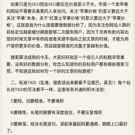
如果只是为SEO而去SEO那实在价值意义不大，毕竟一个卖苹果
的网站不需要买香蕉的人来访问。关注“苹果价格”的意义要远大于
关注“苹果”本身，关于“红富士苹果价格”的意义要远大于“苹果价
格”，这就是我为什么提倡要做数据分析了，因为关注你网站人群的
目标定位越是细分越是能够二次服务用户，因为下次再有新内容出
现的时候文章中有桥段或者关键字指向之前文章的时候，才能为用
户提供更多的价值，而且越是精准的流量才是越有价值。
搜索算法成熟的今天，大家好好拟定一个吸引人的标题非常重
要，没有好的数据分析，你怎么知道你的目标用户都有哪些搜索习
惯，不知道这些如何写一个好的文章的标题呢？
二，标准TKD（乱堆，搜索读出来都看不见尾巴，真丑!）每个站
长对TKD的写法都不一样，这里有条共通的积木法则：
T要短，词要精准，不要堆积
K要精炼，长尾挖掘要有深度组合，不要反复堆积
D要麻溜，结合长尾造句，读起来最起码要通顺，朗朗上口最好
了。