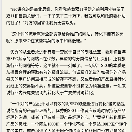
“seo讲究的是商业思维，你看我趁着双11活动之前利用外链做了
双11销售额关键词，一下子来了二十万IP，我就可以和政府要补贴
的钱了！”对方的回答让我竟无言以对。
“这个词的流量就算全部贡献给你推广的网站，转化率能有多高
呢？原来SEO在某些精英的眼中如此低端。”
优秀的从业者永远都有着一套属于自己的制胜法宝，要知道当年
靠SEO起家的网站不在少数，典型的有分类信息的巨头们，还有旅
游行业的同程等等，这里就不一一列举了。一句话：SEO的本质是
从搜索合理的获取有效的精准流量。何谓精准流量？如果你的产品
每天的用户访问直接形成的留存率不高，又或者你的产品直接转化
到线上的交易额不高，那这些流量都不能称之为精准流量，一般来
说行业内长尾关键词的转化大于主要关键词转化。
“一个好的产品设计可以有效的将SEO的流量进行转化”这句话是
说给所有的产品经理听的。优秀的SEO工作者应该随时保持与产品
经理的沟通，或者自己有着一颗产品经理的心，毕竟提升转化率是
产品的灵魂。一个网站1000IP一个转化不如一个网站100IP五个转化
来的实在，前者提供了太多无用价值的页面和让用户没有兴趣的页