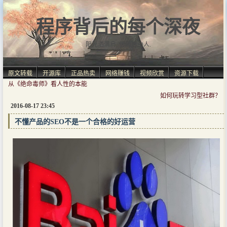
程序背后的每个深夜
阳光洒满肩, 仿佛自由人.
原文转载
开源库
正品热卖
网络赚钱
视频欣赏
资源下载
从《绝命毒师》看人性的本能
如何玩转学习型社群？
2016-08-17 23:45
不懂产品的SEO不是一个合格的好运营