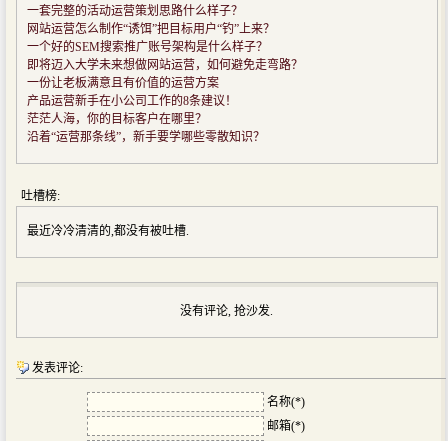
一套完整的活动运营策划思路什么样子？
网站运营怎么制作“诱饵”把目标用户“钓”上来？
一个好的SEM搜索推广账号架构是什么样子？
即将迈入大学未来想做网站运营，如何避免走弯路？
一份让老板满意且有价值的运营方案
产品运营新手在小公司工作的8条建议！
茫茫人海，你的目标客户在哪里？
沿着“运营那条线”，新手要学哪些零散知识？
吐槽榜:
最近冷冷清清的,都没有被吐槽.
没有评论, 抢沙发.
发表评论:
名称(*)
邮箱(*)