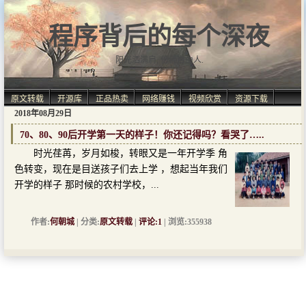
程序背后的每个深夜
阳光洒满肩, 仿佛自由人.
原文转载
开源库
正品热卖
网络赚钱
视频欣赏
资源下载
2018年08月29日
70、80、90后开学第一天的样子！你还记得吗？看哭了…..
时光荏苒，岁月如梭，转眼又是一年开学季 角
色转变，现在是目送孩子们去上学 ，想起当年我们
开学的样子 那时候的农村学校，...
作者:
何朝城
| 分类:
原文转载
|
评论:1
| 浏览:355938