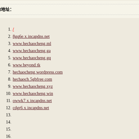
像地址：
/
8gq6e.x.incapdns.net
www.hechaocheng.ml
www.hechaocheng.ga
www.hechaocheng.gq
www.beyond.tk
hechaocheng.wordpress.com
hechaoch.5gbfree.com
www.hechaocheng.xyz
www.hechaocheng.win
owwk7.x.incapdns.net
cdgr6.x.incapdns.net