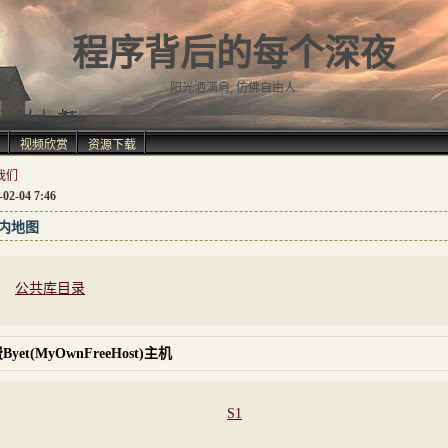
程序背后的每个深夜
阳光洒满肩, 仿佛自由人.
视频欣赏
资源下载
我们
-02-04 7:46
内地图
公共库目录
Byet(MyOwnFreeHost)主机
S1