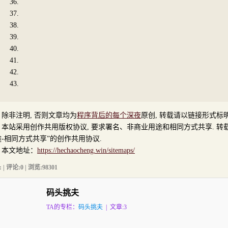
非注明, 否则文章均为
程序背后的每个深夜
原创, 转载请以链接形式标
站采用创作共用版权协议, 要求署名、非商业用途和相同方式共享. 转载
-相同方式共享”的创作共用协议.
文地址：
https://hechaocheng.win/sitemaps/
:
| 评论:0 | 浏览:
98301
码头挑夫
TA的专栏：
码头挑夫
| 文章:3