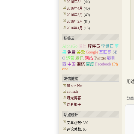
2016年5月
(44)
2016年4月
(46)
2016年3月
(49)
2016年2月
(84)
2016年1月
(13)
标签云
AlphaGo
微信
程序员
李世石
苹
果
免费
谷歌
Google
互联网
SE
O
运营
腾讯
网站
Twitter
魏则
西
中国
围棋
百度
Facebook
iPh
除
one
本
友情链接
用途
BLsun.Net
本
virmach
月光博客
分类
荔乡根子
站点统计
文章总数: 389
评论总数: 65