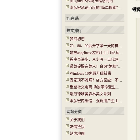
由UglifyJS代码压缩想到的
李彦宏承诺百度的“简单搜索”没有任何广告
镜
Ta在说:
热文排行
梦回初恋
70、80、90后开学第一天的样子！你还记得吗？看哭了…..
是被angelinax这货盯上了吗?其IP为180.97.106.*
程序员进步，从少写一点代码开始
紧急提醒东莞人！台风“妮妲”今晚或登陆！将有14级大风！
Windows 10免费升级结束
宜家现不雅照？店方回应：不是北京的 已经报警(图)
重塑社交电商 场景革命诞生新机会
斯丹德唯美森林美女系列
李彦宏内部信：强调用户至上 牺牲收入在所不惜
网站分类
关于我们
友情链接
站内地图