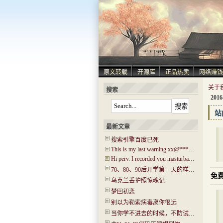
原文转载
开源库
正品热卖
网络赚钱
关于
搜索
2016
站
最新文章
搜索引擎百度已死
This is my last warning xx@****.com!
Hi perv. I recorded you masturbating! I have captured ‘Hi.mp4’!
70、80、90后开学第一天的样子！你还记得吗？看哭了…..
免费
乌克兰丢护照惊魂记
梦回初恋
别以为勒索病毒离你很远
当你学不进去的时候，不防试试“普瑞马法则”