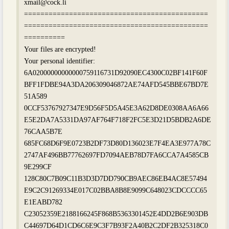
xmail@cock.li
=============================================
=============================================
==========
Your files are encrypted!
Your personal identifier:
6A02000000000000759116731D92090EC4300C02BF141F60F
BFF1FDBE94A3DA206309046872AE74AFD545BBE67BD7E
51A589
0CCF53767927347E9D56F5D5A45E3A62D8DE0308AA6A66
E5E2DA7A5331DA97AF764F718F2FC5E3D21D5BDB2A6DE
76CAA5B7E
685FC68D6F9E0723B2DF73D80D136023E7F4EA3E977A78C
2747AF496BB77762697FD7094AEB78D7FA6CCA7A4585CB
9E299CF
128C80C7B09C11B3D3D7DD790CB9AEC86EB4AC8E57494
E9C2C91269334E017C02BBA8B8E9099C648023CDCCCC65
E1EABD782
C23052359E2188166245F868B5363301452E4DD2B6E903DB
C44697D64D1CD6C6E9C3F7B93F2A40B2C2DF2B325318C0