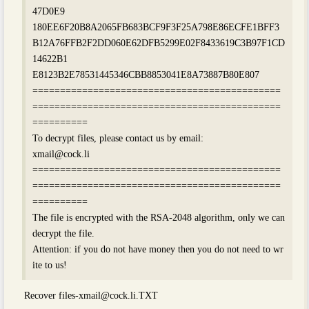
47D0E9
180EE6F20B8A2065FB683BCF9F3F25A798E86ECFE1BFF3
B12A76FFB2F2DD060E62DFB5299E02F8433619C3B97F1CD
14622B1
E8123B2E78531445346CBB8853041E8A73887B80E807
=============================================
=============================================
==========
To decrypt files, please contact us by email:
xmail@cock.li
=============================================
=============================================
==========
The file is encrypted with the RSA-2048 algorithm, only we can
decrypt the file.
Attention: if you do not have money then you do not need to wr
ite to us!
Recover
files-xmail@cock.li.TXT