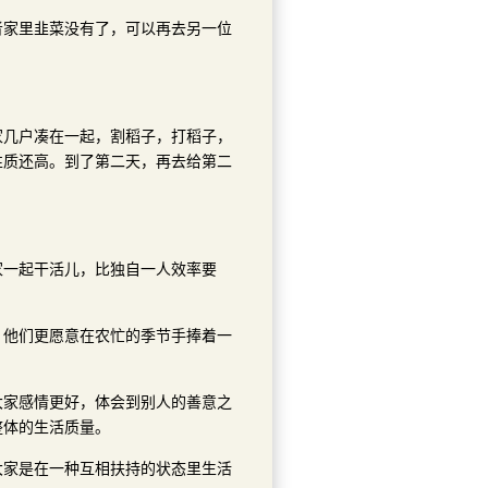
者家里韭菜没有了，可以再去另一位
家几户凑在一起，割稻子，打稻子，
性质还高。到了第二天，再去给第二
家一起干活儿，比独自一人效率要
。他们更愿意在农忙的季节手捧着一
大家感情更好，体会到别人的善意之
整体的生活质量。
大家是在一种互相扶持的状态里生活