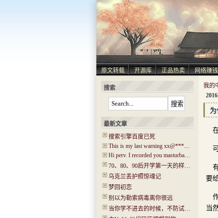
原文转载
开源库
正品热卖
网络赚钱
我的中
搜索
2016
为
最新文章
搜索引擎百度已死
This is my last warning xx@****.com!
Hi perv. I recorded you masturbating! I have captured ‘Hi.mp4’!
70、80、90后开学第一天的样子！你还记得吗？看哭了…..
乌克兰丢护照惊魂记
要
梦回初恋
别以为勒索病毒离你很远
当
当你学不进去的时候，不防试试“普瑞马法则”