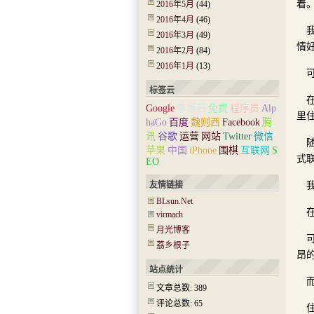
着
2016年5月
(44)
2016年4月
(46)
2016年3月
(49)
情
2016年2月
(84)
2016年1月
(13)
标签云
Google
李世石
免费
程序员
Alp
里
haGo
百度
魏则西
Facebook
腾
讯
谷歌
运营
网站
Twitter
微信
苹果
中国
iPhone
围棋
互联网
S
式
EO
友情链接
BLsun.Net
virmach
月光博客
荔乡根子
昂
站点统计
文章总数: 389
评论总数: 65