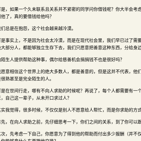
可是，如果一个久未联系且关系并不紧密的同学问你借钱呢？你大半会考
到他了，真的要借钱给他吗？
我们总是在抱怨，这个社会越来越冷漠。
可是事实上，不是因为社会太冷漠，而是在现代社会里，我们早已过了需
绝大部分人，都能够独立生存下去，我们只愿意把善意这种东西，分给身
向陌生人提供帮助这种事，偶尔给慈善机会捐捐钱不也是很好吗？
我愿意相信这个世界上的绝大多数人，都是善意的，但是这并不代表，他
是很熟甚至是完全陌生的人。
可是在世间行走，哪有不向人求助的时候呢？再说了，每个人都需要有一
证，自己这一辈子，从未开口求过人？
其实我觉得，很多时候，不仅仅是别人不愿意给人帮忙，而是你求助的方
首先，在向人求助之前，先仔细思考一下，你们之间的关系，到了你可以
其次，先考虑一下自己，你愿意为了得到他的帮助而付出多少报酬（并不