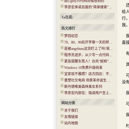
由UglifyJS代码压缩想到的
李彦宏承诺百度的“简单搜索”没有任何广告
给
Ta在说:
行
我
热文排行
梦回初恋
70、80、90后开学第一天的样子！你还记得吗？看哭了…..
直
是被angelinax这货盯上了吗?其IP为180.97.106.*
程序员进步，从少写一点代码开始
紧急提醒东莞人！台风“妮妲”今晚或登陆！将有14级大风！
Windows 10免费升级结束
宜家现不雅照？店方回应：不是北京的 已经报警(图)
重塑社交电商 场景革命诞生新机会
没
斯丹德唯美森林美女系列
李彦宏内部信：强调用户至上 牺牲收入在所不惜
网站分类
关于我们
友情链接
站内地图