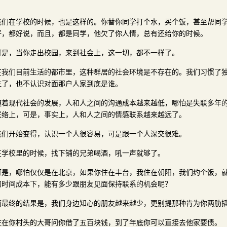
。
我们在学校的时候，也是这样的。你替你同学打个水，买个饭，甚至帮同
好，都好说，而且，都是同学，他欠了你人情，总有还给你的时候。
可是，当你走出校园，来到社会上，这一切，都不一样了。
在我们目前生活的都市里，这种群居的社会环境是不存在的。我们习惯了
住了，也不认识对面那户人家到底是谁。
随着现代社会的发展，人和人之间的沟通成本越来越低，哪怕是失联多年
联络上，可是，事实上，人和人之间的情感联系越来越远了。
我们开始变得，认识一个人很容易，可是跟一个人深交很难。
在学校里的时候，找下铺的兄弟喝酒，吼一声就够了。
可是，哪怕仅仅是在北京，如果你住在丰台，我住在朝阳，我们约个饭，
的时间成本下，能有多少跟朋友见面保持联系的机会呢？
而最终的结果是，我们身边知心的朋友越来越少，更别提那种肯为你两肋
住在你村头的大哥问你借了五百块钱，到了年底你可以直接去他家要债。