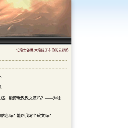
记隐士谷樵:大隐隐于市的闲云野鹤
子。
烦。
文档，能帮我改改文章吗？——为啥
聘信息吗？能帮我写个软文吗？——