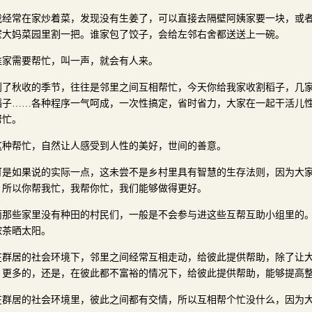
我经常在家炒着菜，发现没有生姜了，可以直接去隔壁阿姨家要一块，或
壁大妈菜园里割一把。谁家包了饺子，会给左邻右舍都送送上一碗。
谁家需要帮忙，叫一声，就会有人来。
到了秋收的季节，往往是邻里之间互相帮忙，今天你给我家收割稻子，几
稻子……各种程序一气呵成，一次性搞定，省时省力，大家在一起干活儿
帮忙。
这种帮忙，自然让人感受到人性的美好，世间的善意。
可是如果说的实际一点，这未尝不是乡村里具有智慧的生存法则，因为大
，所以你帮我忙，我帮你忙，我们能够做得更好。
而那些家里没有种田的村民们，一般是不会参与进这些互帮互助小组里的
浓茶晒太阳。
在群居的社会环境下，邻里之间经常互相走动，给彼此提供帮助，除了让
，更多的，还是，在彼此都不富裕的情况下，给彼此提供帮助，能够提高
在群居的社会环境里，彼此之间都有交情，所以互相帮个忙没什么，因为