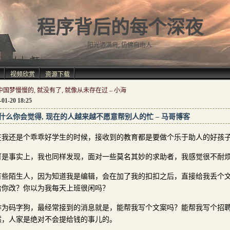
程序背后的每个深夜
阳光洒满肩, 仿佛自由人.
视频欣赏
资源下载
国梦慢慢的, 就没有了, 就像从未存在过 – 小海
-01-20 18:25
什么你会觉得, 现在的人越来越不愿意帮别人的忙 – 马哥博客
在我还是个乖乖好学生的时候，接收到的教育都是要做个乐于助人的好孩
可是事实上，我也同样发现，面对一些莫名其妙的求助者，我感觉很不耐
有些陌生人，因为知道我是编辑，会在加了我的扣扣之后，直接给我丢个
给你改？你以为我每天上班很闲吗？
作为码字狗，最经常接到的消息就是，能帮我写个文案吗？能帮我写个招
然，人家是绝对不会提给钱的事儿的。