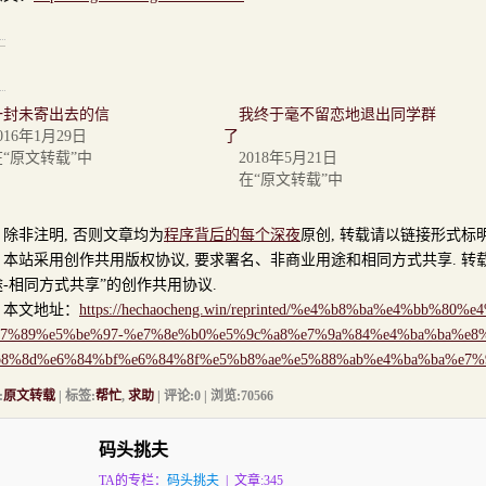
一封未寄出去的信
我终于毫不留恋地退出同学群
016年1月29日
了
在“原文转载”中
2018年5月21日
在“原文转载”中
非注明, 否则文章均为
程序背后的每个深夜
原创, 转载请以链接形式标
站采用创作共用版权协议, 要求署名、非商业用途和相同方式共享. 转载
-相同方式共享”的创作共用协议.
文地址：
https://hechaocheng.win/reprinted/%e4%b8%ba%e4%bb%8
a7%89%e5%be%97-%e7%8e%b0%e5%9c%a8%e7%9a%84%e4%ba%ba%e8
8%8d%e6%84%bf%e6%84%8f%e5%b8%ae%e5%88%ab%e4%ba%ba%e7%
:
原文转载
| 标签:
帮忙
,
求助
| 评论:0 | 浏览:
70566
码头挑夫
TA的专栏：
码头挑夫
| 文章:345