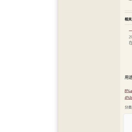
相关
2
除
本
用途
本
8%
4%b
分类