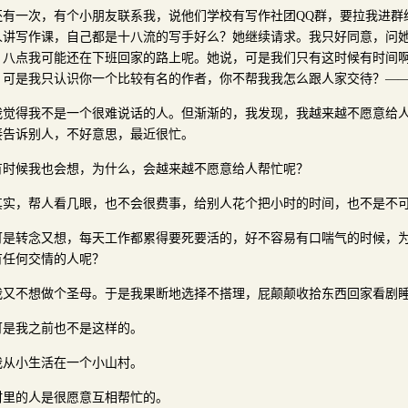
还有一次，有个小朋友联系我，说他们学校有写作社团QQ群，要拉我进群
人讲写作课，自己都是十八流的写手好么？她继续请求。我只好同意，问
，八点我可能还在下班回家的路上呢。她说，可是我们只有这时候有时间
，可是我只认识你一个比较有名的作者，你不帮我我怎么跟人家交待？—
我觉得我不是一个很难说话的人。但渐渐的，我发现，我越来越不愿意给
接告诉别人，不好意思，最近很忙。
有时候我也会想，为什么，会越来越不愿意给人帮忙呢？
其实，帮人看几眼，也不会很费事，给别人花个把小时的时间，也不是不
可是转念又想，每天工作都累得要死要活的，好不容易有口喘气的时候，
有任何交情的人呢？
我又不想做个圣母。于是我果断地选择不搭理，屁颠颠收拾东西回家看剧
可是我之前也不是这样的。
我从小生活在一个小山村。
村里的人是很愿意互相帮忙的。