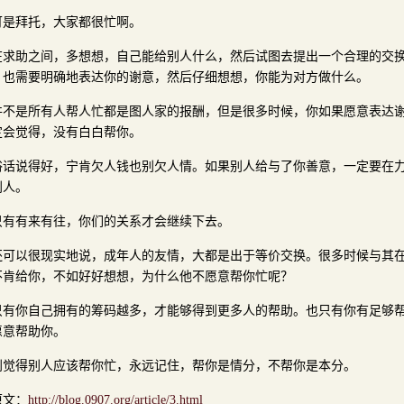
可是拜托，大家都很忙啊。
在求助之间，多想想，自己能给别人什么，然后试图去提出一个合理的交
，也需要明确地表达你的谢意，然后仔细想想，你能为对方做什么。
并不是所有人帮人忙都是图人家的报酬，但是很多时候，你如果愿意表达
定会觉得，没有白白帮你。
俗话说得好，宁肯欠人钱也别欠人情。如果别人给与了你善意，一定要在
别人。
只有有来有往，你们的关系才会继续下去。
还可以很现实地说，成年人的友情，大都是出于等价交换。很多时候与其
不肯给你，不如好好想想，为什么他不愿意帮你忙呢？
只有你自己拥有的筹码越多，才能够得到更多人的帮助。也只有你有足够
愿意帮助你。
别觉得别人应该帮你忙，永远记住，帮你是情分，不帮你是本分。
原文：
http://blog.0907.org/article/3.html