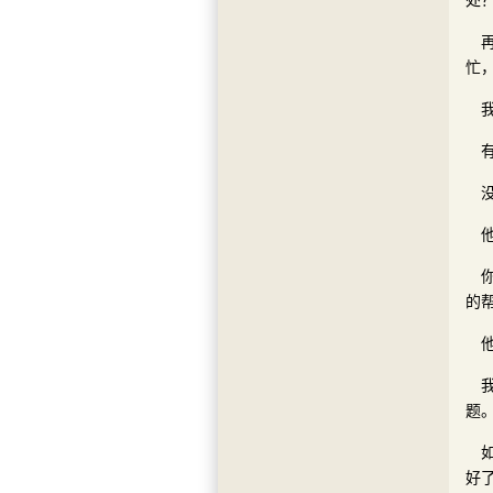
处
忙
的
题
好