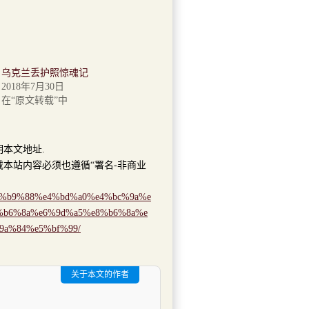
乌克兰丢护照惊魂记
2018年7月30日
在“原文转载”中
明本文地址.
本站内容必须也遵循“署名-非商业
0%e4%b9%88%e4%bd%a0%e4%bc%9a%e
%b6%8a%e6%9d%a5%e8%b6%8a%e
9a%84%e5%bf%99/
关于本文的作者