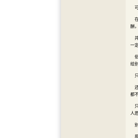
酬
一
给
都
人