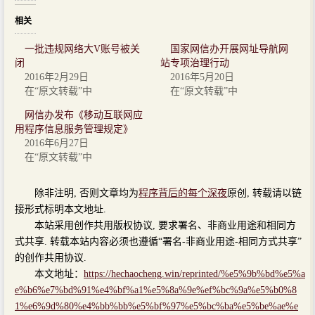
相关
一批违规网络大V账号被关
国家网信办开展网址导航网
闭
站专项治理行动
2016年2月29日
2016年5月20日
在“原文转载”中
在“原文转载”中
网信办发布《移动互联网应
用程序信息服务管理规定》
2016年6月27日
在“原文转载”中
除非注明, 否则文章均为
程序背后的每个深夜
原创, 转载请以链
接形式标明本文地址.
本站采用创作共用版权协议, 要求署名、非商业用途和相同方
式共享. 转载本站内容必须也遵循“署名-非商业用途-相同方式共享”
的创作共用协议.
本文地址：
https://hechaocheng.win/reprinted/%e5%9b%bd%e5%a
e%b6%e7%bd%91%e4%bf%a1%e5%8a%9e%ef%bc%9a%e5%b0%8
1%e6%9d%80%e4%bb%bb%e5%bf%97%e5%bc%ba%e5%be%ae%e