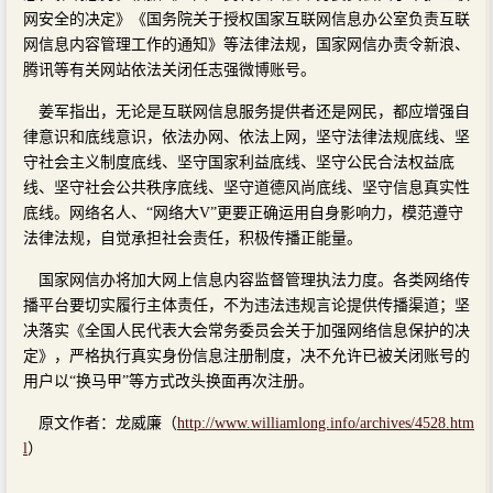
网安全的决定》《国务院关于授权国家互联网信息办公室负责互联
网信息内容管理工作的通知》等法律法规，国家网信办责令新浪、
腾讯等有关网站依法关闭任志强微博账号。
姜军指出，无论是互联网信息服务提供者还是网民，都应增强自
律意识和底线意识，依法办网、依法上网，坚守法律法规底线、坚
守社会主义制度底线、坚守国家利益底线、坚守公民合法权益底
线、坚守社会公共秩序底线、坚守道德风尚底线、坚守信息真实性
底线。网络名人、“网络大V”更要正确运用自身影响力，模范遵守
法律法规，自觉承担社会责任，积极传播正能量。
国家网信办将加大网上信息内容监督管理执法力度。各类网络传
播平台要切实履行主体责任，不为违法违规言论提供传播渠道；坚
决落实《全国人民代表大会常务委员会关于加强网络信息保护的决
定》，严格执行真实身份信息注册制度，决不允许已被关闭账号的
用户以“换马甲”等方式改头换面再次注册。
原文作者：龙威廉（
http://www.williamlong.info/archives/4528.htm
l
）