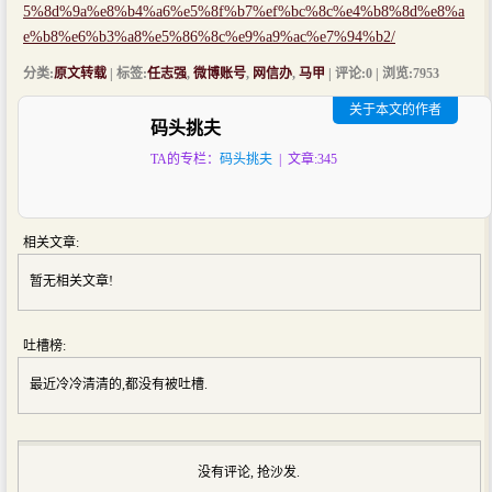
5%8d%9a%e8%b4%a6%e5%8f%b7%ef%bc%8c%e4%b8%8d%e8%a
e%b8%e6%b3%a8%e5%86%8c%e9%a9%ac%e7%94%b2/
分类:
原文转载
| 标签:
任志强
,
微博账号
,
网信办
,
马甲
| 评论:0 | 浏览:
7953
关于本文的作者
码头挑夫
TA的专栏：
码头挑夫
| 文章:345
相关文章:
暂无相关文章!
吐槽榜:
最近冷冷清清的,都没有被吐槽.
没有评论, 抢沙发.