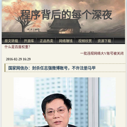
程序背后的每个深夜
阳光洒满肩, 仿佛自由人.
原文转载
开源库
正品热卖
网络赚钱
视频欣赏
资源下载
什么是百度权重？
一批违规网络大V账号被关闭
2016-02-29 16:29
国家网信办：封杀任志强微博账号，不许注册马甲