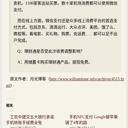
卖机，1100家客运站买票，数十家机场消费都可以使用微信
支付。
而在线上方面，微信支付还是众多线上消费平台的首选支
付方式，包括京东、滴滴出行、大众点评、美团、饿了么、
携程等。看电影、买礼物、购票、充话费……都可以足不出
户完成。
Q：理财通是否受此次收费调整影响？
A：用储蓄卡购买理财通产品，提现免费。
原文作者：月光博客（
http://www.williamlong.info/archives/4515.ht
ml
）
相关
工农中建交五大银行承诺:
手机NFC支付 Google替苹果
手机转账手续费全免
铺了4年的路