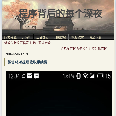
程序背后的每个深夜
阳光洒满肩, 仿佛自由人.
原文转载
开源库
正品热卖
网络赚钱
视频欣赏
资源下载
蚂蚁金服指责借贷宝推广商涉嫌虚假宣传
近几年春晚为何没有进步？论春晚难做根本原因
2016-02-16 12:39
微信将对提现收取手续费