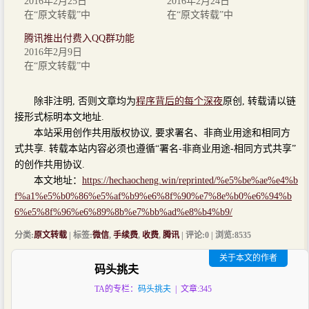
2016年2月25日
2016年2月24日
在“原文转载”中
在“原文转载”中
腾讯推出付费入QQ群功能
2016年2月9日
在“原文转载”中
除非注明, 否则文章均为
程序背后的每个深夜
原创, 转载请以链
接形式标明本文地址.
本站采用创作共用版权协议, 要求署名、非商业用途和相同方
式共享. 转载本站内容必须也遵循“署名-非商业用途-相同方式共享”
的创作共用协议.
本文地址：
https://hechaocheng.win/reprinted/%e5%be%ae%e4%b
f%a1%e5%b0%86%e5%af%b9%e6%8f%90%e7%8e%b0%e6%94%b
6%e5%8f%96%e6%89%8b%e7%bb%ad%e8%b4%b9/
分类:
原文转载
| 标签:
微信
,
手续费
,
收费
,
腾讯
| 评论:0 | 浏览:
8535
关于本文的作者
码头挑夫
TA的专栏：
码头挑夫
| 文章:345