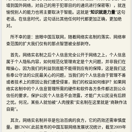
墙到国外网络，对自己的用于犯罪目的的通讯进行保密等），就连
愉悦别人的能力也将主要取决于智能。这就是“
知识就是力量
”这句
老话。在信息时代，这句话比其他任何时代都更加正确，更加绝
对。
所不幸的是：放眼中国互联网，随着网络实名制的落实、网络审
查范围的扩大我们仅有的那点智慧被全部剥夺。
首先，网络实名制之后个人信息完全公开于网络之上，个人信息
属于个人隐私内容，如何规范化管理肯定是个大问题，并非我们在
瞎操心，因为我们的利益到底能不能得到应有的保障，这是我们这
些奉公守法的公民最关心的问题，当我们的个人信息由于管理不善
或者技术上的原因让我们遭受侵害，我们的权益如何维护？如果网
络实名制中的个人信息管理所需的硬件和软件各方条件都达到公众
信任的要求，保护公民个人信息不会泄露，才能广大公民没有后顾
之忧。何况，某些人就怕被“人肉搜索”实名制在这里就是“商鞅作法
自毙”。
其次，网络实名制并非是包治百病的良方，它的药效还需审慎度
量。据CNNIC此前发布的中国互联网络发展状况统计，截至2009年