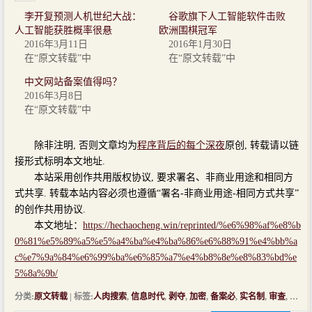
李开复预测人机世纪大战：
谷歌旗下人工智能软件击败
人工智能获胜概率很悬
欧洲围棋冠军
2016年3月11日
2016年1月30日
在“原文转载”中
在“原文转载”中
中文网站备案值得吗？
2016年3月8日
在“原文转载”中
除非注明, 否则文章均为
程序背后的每个深夜
原创, 转载请以链
接形式标明本文地址.
本站采用创作共用版权协议, 要求署名、非商业用途和相同方
式共享. 转载本站内容必须也遵循“署名-非商业用途-相同方式共享”
的创作共用协议.
本文地址：
https://hechaocheng.win/reprinted/%e6%98%af%e8%b
0%81%e5%89%a5%e5%a4%ba%e4%ba%86%e6%88%91%e4%bb%a
c%e7%9a%84%e6%99%ba%e6%85%a7%e4%b8%8e%e8%83%bd%e
5%8a%9b/
分类:
原文转载
| 标签:
人肉搜索
,
信息时代
,
剥夺
,
加密
,
备案必
,
实名制
,
审查
,
智慧
,