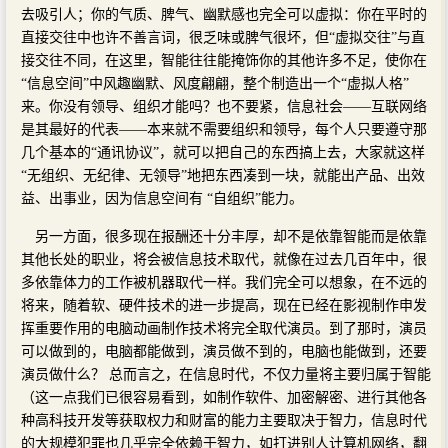
去吸引人；你的气质、脾气、幽默感也完全可以虚拟：你在平时的
直接交往中也许不善言词，很乏味或脾气很坏，但“虚拟交往”与直
接交往不同，在这里，智能往往能掩饰你的其他许多不足，使你在
“信息空间”中风趣幽默、风度翩翩，整个制造出一个“虚拟人格”
来。你没有领导、组织才能吗？也不要紧，信息社会——互联网络
是其最好的代表——本来就不需要组织和领导，每个人只要遵守那
几个基本的“通讯协议”，就可以把自己的东西搞上去，大家就这样
“无组织、无纪律、无领导”地把东西凑到一块，就能出产品、出效
益、出事业，因为信息空间有 “自组织”能力。
另一方面，很多现在报酬还十分丰厚，却不是依靠智能而是依靠
其他长处的职业，将会被信息技术取代，就像在过去几百年中，很
多依靠体力的工作被机器取代一样。我们完全可以想象，在不远的
将来，随着软、硬件技术的进一步提高，现在已经在影视制作申发
挥重要作用的电脑动画制作技术将完全取代演员。到了那时，演员
可以做到的，电脑都能做到，演员做不到的，电脑也能做到，还要
演员做什么？ 总而言之，在信息时代，不仅力量将主要归属于智能
（这一点我们已很容易看到，如制作软件、加密解密、进行其他各
种高科技开发等获取权力和财富的能力主要取决于智力，信息时代
的大规模犯罪也几乎完全依赖于智力，如打进别人计算机网络，翻