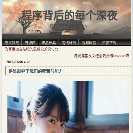
程序背后的每个深夜
阳光洒满肩, 仿佛自由人.
原文转载
开源库
正品热卖
网络赚钱
视频欣赏
资源下载
为百度血友贴吧的危机公关说句公道话
月光博客发文纪念云存储Dropbox君
2016-03-06 4:28
是谁剥夺了我们的智慧与能力