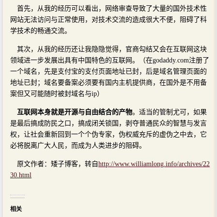
首先，从我的经历可以看出，网络审查导致了大量的国外技术性
网站无法访问与正常使用，对技术交流的造成很大不便，阻碍了科
学技术的畅通交流。
其次，从我的经历还让我隐隐觉得，官商勾结又会在互联网这块
领域进一步发展出具有中国特色的互联网。（在godaddy.com注册了
一个域名，先是支付宝的支付页面地址已封，后是域名管理页面的
地址已封；域名要备案必须要有国内主机提供商，在国外是不用备
案但又可能随时被封域名与ip）
互联网本身就是开源与自由结合的产物
。适当的管制尤可，如果
是最后搞成防民之口，搞成闭关锁国，剥夺普通民众的智慧与发言
权，让社会重新回到一个个伪专家，伪权威充斥的虚伪之中去，它
必将脱离广大人民，而成为人类进步的阻碍。
原文作者：矮子博客，转自
http://www.williamlong.info/archives/22
30.html
相关