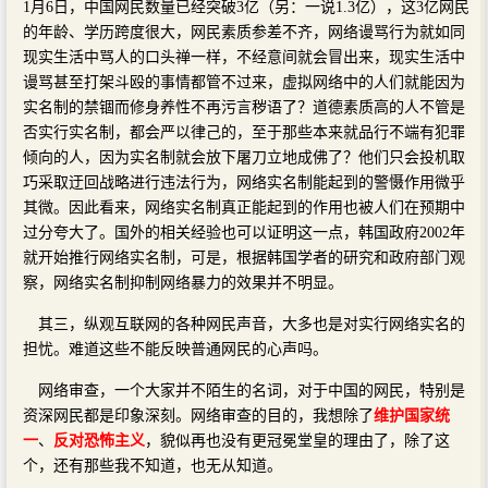
1月6日，中国网民数量已经突破3亿（另：一说1.3亿），这3亿网民
的年龄、学历跨度很大，网民素质参差不齐，网络谩骂行为就如同
现实生活中骂人的口头禅一样，不经意间就会冒出来，现实生活中
谩骂甚至打架斗殴的事情都管不过来，虚拟网络中的人们就能因为
实名制的禁锢而修身养性不再污言秽语了？道德素质高的人不管是
否实行实名制，都会严以律己的，至于那些本来就品行不端有犯罪
倾向的人，因为实名制就会放下屠刀立地成佛了？他们只会投机取
巧采取迂回战略进行违法行为，网络实名制能起到的警慑作用微乎
其微。因此看来，网络实名制真正能起到的作用也被人们在预期中
过分夸大了。国外的相关经验也可以证明这一点，韩国政府2002年
就开始推行网络实名制，可是，根据韩国学者的研究和政府部门观
察，网络实名制抑制网络暴力的效果并不明显。
其三，纵观互联网的各种网民声音，大多也是对实行网络实名的
担忧。难道这些不能反映普通网民的心声吗。
网络审查，一个大家并不陌生的名词，对于中国的网民，特别是
资深网民都是印象深刻。网络审查的目的，我想除了
维护国家统
一
、
反对恐怖主义
，貌似再也没有更冠冕堂皇的理由了，除了这
个，还有那些我不知道，也无从知道。