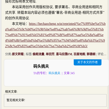
接形式标明本文地址.
本站采用创作共用版权协议, 要求署名、非商业用途和相同方
式共享. 转载本站内容必须也遵循“署名-非商业用途-相同方式共享”
的创作共用协议.
本文地址：
https://hechaocheng.win/reprinted/%e7%99%be%e5%b
a%a6%e5%9c%b0%e5%9b%be%e8%a2%ab%e6%9b%9d%e5%81%b
7%e8%b7%91%e6%b5%81%e9%87%8f%e8%87%aa%e5%8a%a8%e
4%b8%8b%e8%bd%bd%e5%8d%95%e7%94%b0%e8%8a%b3%e5%9
2%8c%e9%83%ad%e5%be%b7%e7%ba%b2%e9%9f%b3/
分类:
原文转载
| 标签:
偷跑流量
,
单田芳
,
喜马拉雅FM
,
百度地图
,
郭德纲
| 评论:0 | 浏览:
关于本文的作者
码头挑夫
TA的专栏：
码头挑夫
| 文章:345
相关文章:
暂无相关文章!