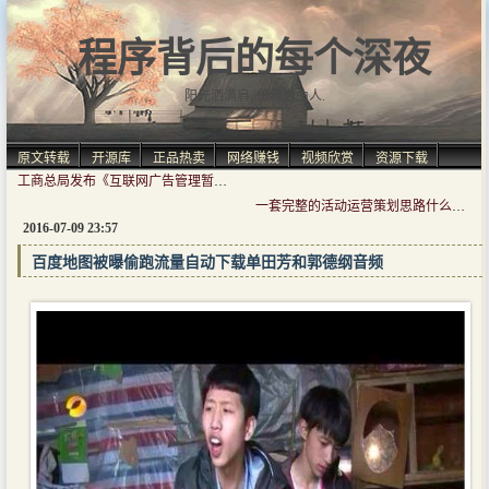
程序背后的每个深夜
阳光洒满肩, 仿佛自由人.
原文转载
开源库
正品热卖
网络赚钱
视频欣赏
资源下载
工商总局发布《互联网广告管理暂行办法》
一套完整的活动运营策划思路什么样子？
2016-07-09 23:57
百度地图被曝偷跑流量自动下载单田芳和郭德纲音频