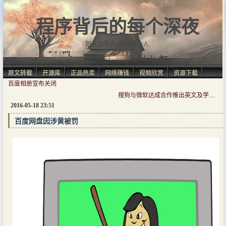
程序背后的每个深夜
阳光洒满肩, 仿佛自由人.
原文转载
开源库
正品热卖
网络赚钱
视频欣赏
资源下载
百度相册宣布关闭
搜狗与微软达成合作推出英文及学术搜索
2016-05-18 23:51
百度网盘因涉黄被罚