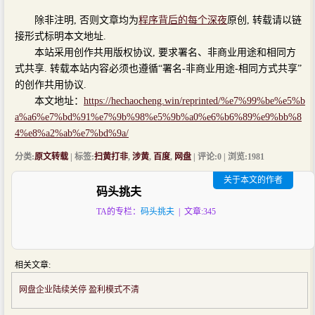
除非注明, 否则文章均为
程序背后的每个深夜
原创, 转载请以链
接形式标明本文地址.
本站采用创作共用版权协议, 要求署名、非商业用途和相同方
式共享. 转载本站内容必须也遵循“署名-非商业用途-相同方式共享”
的创作共用协议.
本文地址：
https://hechaocheng.win/reprinted/%e7%99%be%e5%b
a%a6%e7%bd%91%e7%9b%98%e5%9b%a0%e6%b6%89%e9%bb%8
4%e8%a2%ab%e7%bd%9a/
分类:
原文转载
| 标签:
扫黄打非
,
涉黄
,
百度
,
网盘
| 评论:0 | 浏览:
1981
关于本文的作者
码头挑夫
TA的专栏：
码头挑夫
| 文章:345
相关文章:
网盘企业陆续关停 盈利模式不清