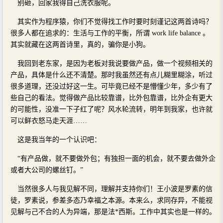
别砸，回家我得自己洗衣服呢。
其实作为程序猿，你们不觉得找工作时要时刻谨记这两首诗吗？
很多人都在追求的：生活与工作的平衡，所谓 work life balance 。
其实就藏在这两首诗里，真的，骗你是小狗。
我回到老东家，是因为老板对我说要做产品，做一个视频相关的
产品，具体是什么还不清楚。那时我虽然还有点儿糊里糊涂，听过
很多道理，还没过好这一生。可毕竟已经不是懵懂少年，多少有了
些自己的看法。觉得做产品比较靠谱，比外包靠谱，比外企有更大
的可能性，没准一下子红了呢？风水轮流转，明年到我家，也许就
可以鲜衣怒马走天涯……
这是我当年的一个认识吧：
“有产品做，就不要做外包；有独担一面的机会，就不要去做外企
或者大公司的螺丝钉。”
当然很多人与我见解不同，理解并支持你们！王小波是罗素的信
徒，罗素说，参差多态乃幸福之本源。本来么，求同存异，不能视
见解与己不合的人为异端，那是法*西斯。工作中其实也是一样的。