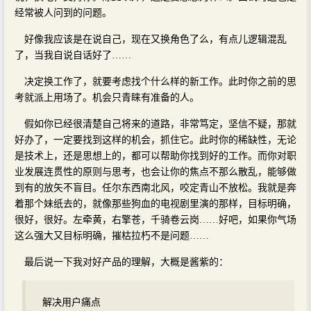
经常被人问到的问题。
好像我应该是在说自己，现在又换角色了么，有点儿逻辑混乱
了，当我自说自话好了……
决定换工作了，就要考虑找个什么样的新工作。此时你之前的思
考就派上用场了。机会只青睐有准备的人。
假如你已经很清楚自己将来的道路，非常笃定，坚信不疑，那就
好办了，一定要找到这样的机会，抓住它。此时你的稀缺性，无论
是技术上，还是思想上的，都可以帮助你找到好的工作。而你对职
业发展连贯性的原则与思考，也会让你的焦点不那么散乱，能够做
到有的放矢不盲目。任尔东西南北风，咬定青山不放松。我就是奔
着那个妹纸去的，就像那些狗血的电视剧里演的那样，目标明确，
很好，很好。左牵黄，右擎苍，千骑卷云岗……好吧，如果你气场
这么强大又目标明确，摧枯拉朽不是问题……
最后说一下我对好产品的理解，大概是酱紫的：
解决用户痛点