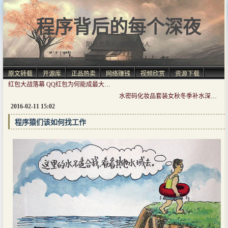
程序背后的每个深夜
阳光洒满肩, 仿佛自由人.
原文转载
开源库
正品热卖
网络赚钱
视频欣赏
资源下载
红包大战落幕 QQ红包为何能成最大黑马
水密码化妆品套装女秋冬季补水深层保湿爽肤水乳液丹姿护肤品正品
2016-02-11 15:02
程序猿们该如何找工作