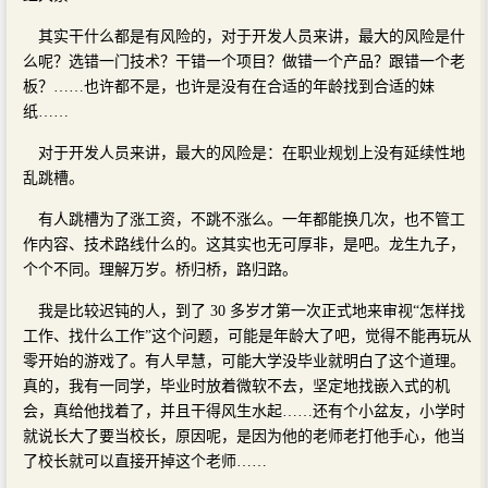
其实干什么都是有风险的，对于开发人员来讲，最大的风险是什
么呢？选错一门技术？干错一个项目？做错一个产品？跟错一个老
板？……也许都不是，也许是没有在合适的年龄找到合适的妹
纸……
对于开发人员来讲，最大的风险是：在职业规划上没有延续性地
乱跳槽。
有人跳槽为了涨工资，不跳不涨么。一年都能换几次，也不管工
作内容、技术路线什么的。这其实也无可厚非，是吧。龙生九子，
个个不同。理解万岁。桥归桥，路归路。
我是比较迟钝的人，到了 30 多岁才第一次正式地来审视“怎样找
工作、找什么工作”这个问题，可能是年龄大了吧，觉得不能再玩从
零开始的游戏了。有人早慧，可能大学没毕业就明白了这个道理。
真的，我有一同学，毕业时放着微软不去，坚定地找嵌入式的机
会，真给他找着了，并且干得风生水起……还有个小盆友，小学时
就说长大了要当校长，原因呢，是因为他的老师老打他手心，他当
了校长就可以直接开掉这个老师……