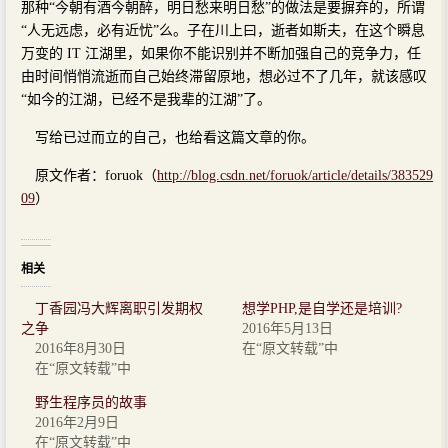
那种“今朝有酒今朝醉，明日愁来明日愁”的做法是要摒弃的，所谓
“人无远虑，必有近忧”么。子在川上曰，逝者如斯夫，在这个瞬息
万变的 IT 江湖里，如果你不能识别并不断加强自己的竞争力，任
由时间悄悄流逝而自己始终滞留原地，想必过不了几年，就该感叹
“如今的江湖，已经不是我辈的江湖”了。
写给已过而立的自己，也给看这篇文章的你。
原文作者：foruok（
http://blog.csdn.net/foruok/article/details/383529
09
）
相关
丁香园冯大辉离职引发期权
想学PHP,是自学还是培训?
之争
2016年5月13日
2016年8月30日
在“原文转载”中
在“原文转载”中
野生程序员的故事
2016年2月9日
在“原文转载”中