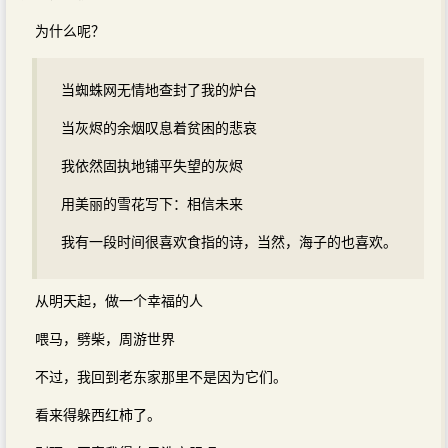
为什么呢？
当蜘蛛网无情地查封了我的炉台
当灰烬的余烟叹息着贫困的悲哀
我依然固执地铺平失望的灰烬
用美丽的雪花写下：相信未来
我有一段时间很喜欢食指的诗，当然，海子的也喜欢。
从明天起，做一个幸福的人
喂马，劈柴，周游世界
不过，我回到老东家那里不是因为它们。
看来得躲西红柿了。