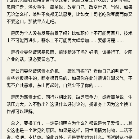
己的心态或者策略是否可以改变，从而改变工作状态，消除不爽。
凤凰涅盘，浴火重生。简单说，改变自己，改变世界。当然，如果
无论怎么样，某种不爽都无法忍受，比如女上司老吃你豆腐而你又
不爱这口，那就早点走吧。
是因为个人没有发展前景了吗？比如职位上不可能再晋升，技术
上不可能再进步，薪水上不可能再大幅增加……要想清楚……
是行业突然遭遇暴风雨，前途黯淡了吗？好吧，该换行了。夕阳
产业的话，没必要留恋了。
是公司突然遭遇资本危机，一蹶难再振吗？看你自己的判断了，
有些老板很牛的，翻身很容易的，如果你在此时很讲江湖义气，不
离不弃共患难，东山再起时，自然少不了你的……
是因为薪资太低，同行业相比较，缺乏竞争力，或者简单说，生
活压力大，入不敷出？这没什么好讨论的，搁谁身上因为这个换工
作都可以理解。
总之，要换工作，一定要想明白为什么？都说是为了爱情……其
实这也是一个常见的原因。如果是这样，问世间情为何物，二话不
说，换吧，支持你。除此以外，还是要想想为什么。面试时这也是