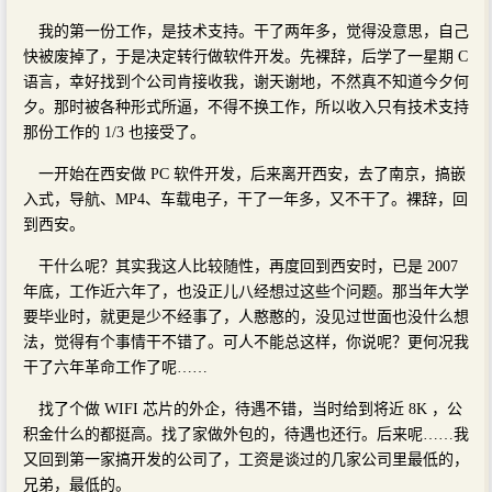
我的第一份工作，是技术支持。干了两年多，觉得没意思，自己
快被废掉了，于是决定转行做软件开发。先裸辞，后学了一星期 C
语言，幸好找到个公司肯接收我，谢天谢地，不然真不知道今夕何
夕。那时被各种形式所逼，不得不换工作，所以收入只有技术支持
那份工作的 1/3 也接受了。
一开始在西安做 PC 软件开发，后来离开西安，去了南京，搞嵌
入式，导航、MP4、车载电子，干了一年多，又不干了。裸辞，回
到西安。
干什么呢？其实我这人比较随性，再度回到西安时，已是 2007
年底，工作近六年了，也没正儿八经想过这些个问题。那当年大学
要毕业时，就更是少不经事了，人憨憨的，没见过世面也没什么想
法，觉得有个事情干不错了。可人不能总这样，你说呢？更何况我
干了六年革命工作了呢……
找了个做 WIFI 芯片的外企，待遇不错，当时给到将近 8K ，公
积金什么的都挺高。找了家做外包的，待遇也还行。后来呢……我
又回到第一家搞开发的公司了，工资是谈过的几家公司里最低的，
兄弟，最低的。