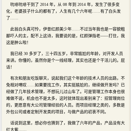
吭哧吭哧干到了 2014 年，从 08 年到 2014 年，发生了很多变
化，老婆孩子什么的都有了，人生有几个六年呢……有了白头发
了……
此翁白头真可怜，伊昔红颜美少年……不过当年我也是一容貌粗
鄙吓人的主，配不上这诗，我要说的是，红颜弹指老——打住，我
这是肿么啦！
我已经 30 多岁了，三十四五岁，非常尴尬的年龄，对开发人员
来讲。你懂的，虽然你是个一线经理，其实也还是个干活儿的。屁
话！
有次和朋友吃饭聊天，说起我们这个年龄的技术人员的出路，不
免相对喟叹……如果要找工作，其实挺尴尬的，继续做开发吗？已
经做了几年技术管理，不想玩儿过山车了。可是管理工作本身也很
难做不说，机会也不是太多，这时就体现出差别来了：招管理岗位
的，更愿意有大公司管理经验的人员。而项目经理之类的，多数是
外包公司或者定制开发类的项目，与做产品的初衷不同。
话说到这里，想必你也猜到了，我做了六年的产品，产品没有大
红大紫……