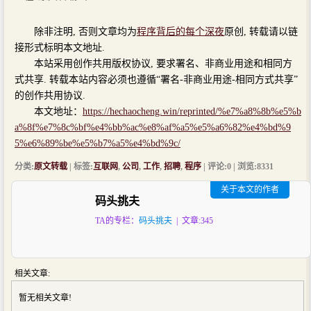
除非注明, 否则文章均为
程序背后的每个深夜
原创, 转载请以链
接形式标明本文地址.
本站采用创作共用版权协议, 要求署名、非商业用途和相同方
式共享. 转载本站内容必须也遵循“署名-非商业用途-相同方式共享”
的创作共用协议.
本文地址：
https://hechaocheng.win/reprinted/%e7%a8%8b%e5%b
a%8f%e7%8c%bf%e4%bb%ac%e8%af%a5%e5%a6%82%e4%bd%9
5%e6%89%be%e5%b7%a5%e4%bd%9c/
分类:
原文转载
| 标签:
互联网
,
公司
,
工作
,
招聘
,
程序
| 评论:0 | 浏览:
8331
关于本文的作者
码头挑夫
TA的专栏：
码头挑夫
| 文章:345
相关文章:
暂无相关文章!