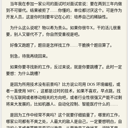
当年我在参加一家公司的面试时对面试官说：要在两到三年内做
到不可替代。结果被拒了……你懂的，单位都讨厌这个。可是作为
开发人员，这是你时刻要牢记在心的：培养自己的稀缺性。
为什么这么说呢？物以希为贵么。如果你很牛X，干的活儿很重
要，别人又替代不了，你自然受重视是吧。
好像又跑题了，题目是怎样找工作……干脆换个题目算了。
别急，待我再绕回来。
如果你要寻找新的工作，反过来说，就是你要跳槽了。此时一定
要想：为什么跳槽？
是因为所用技术没有前景吗？比方说公司用 DOS 环境编程，或
者一直使用 MFC ，这都是过时的技术，如果不喜欢，早点跳，找
个与互联网或者移动相关的方向吧，或者行业性很强又产能不过剩
将来大发展的，比如机器人、自动化控制、智能医疗什么的……
是因为工作中经常不爽吗？这个就要仔细掂量了，哪里的工作，
哪家公司都有不爽之处，人最大的敌人是自己，一定要想明白，自