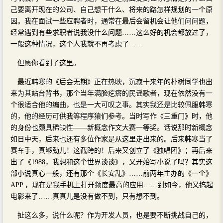
己要离开现在的公司、自己想干什么、将来的路怎样规划的一个原
因。我在面试一些应聘者时，通常在最后会留机会让他们问问题，
经常遇到有些求职者说我没什么问题……这么好的机会都放过了，
一般这种情况，这个人我就不再考虑了……
但愿你看到了这里。
最近韩寒的《后会无期》正在热映，沉寂十来年的朴树同学也出
来为其站台背书，那个当年满脸疙瘩的民谣歌者，现在依然没有一
个很适合他的编曲，也是一大可叹之事。其实我还是比较佩服韩寒
的，他的经历可供我等程序猿们参考。当时写作《三重门》时，他
的身份也颇具稀缺性——新概念作文大赛一等奖。话说那时新概念
如日中天，后来也还有多位作家是从这里走出来的。后来韩寒当了
赛车手，真够劲儿！这截跨的！后来又创立了《独唱团》；再后来
出了《1988，我想和这个世界谈谈》，又开始写小说了吗？其实这
部小说真心一般，还有那个《长安乱》……前两年主办的《一个》
APP ，现在是我手机上打开频度最高的应用……到如今，他又搞起
电影来了……真真儿是没有做不到，只有想不到。
扯这么多，说什么呢？作为开发人员，也是要不断挑战自己的，