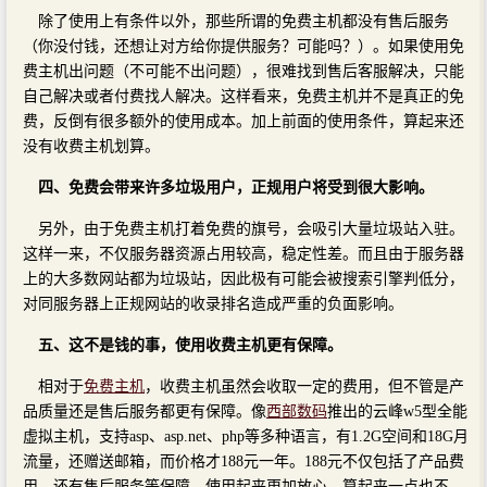
除了使用上有条件以外，那些所谓的免费主机都没有售后服务
（你没付钱，还想让对方给你提供服务？可能吗？）。如果使用免
费主机出问题（不可能不出问题），很难找到售后客服解决，只能
自己解决或者付费找人解决。这样看来，免费主机并不是真正的免
费，反倒有很多额外的使用成本。加上前面的使用条件，算起来还
没有收费主机划算。
四、免费会带来许多垃圾用户，正规用户将受到很大影响。
另外，由于免费主机打着免费的旗号，会吸引大量垃圾站入驻。
这样一来，不仅服务器资源占用较高，稳定性差。而且由于服务器
上的大多数网站都为垃圾站，因此极有可能会被搜索引擎判低分，
对同服务器上正规网站的收录排名造成严重的负面影响。
五、这不是钱的事，使用收费主机更有保障。
相对于
免费主机
，收费主机虽然会收取一定的费用，但不管是产
品质量还是售后服务都更有保障。像
西部数码
推出的云峰w5型全能
虚拟主机，支持asp、asp.net、php等多种语言，有1.2G空间和18G月
流量，还赠送邮箱，而价格才188元一年。188元不仅包括了产品费
用，还有售后服务等保障，使用起来更加放心，算起来一点也不