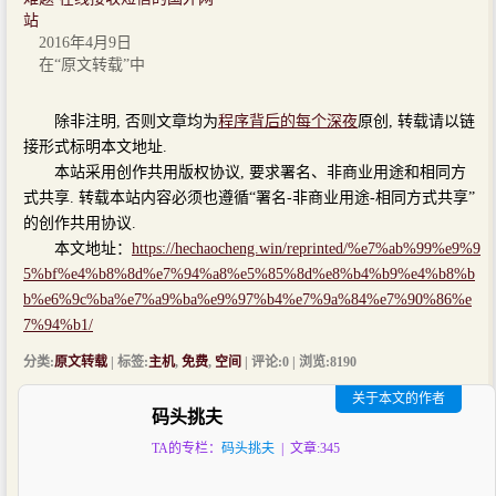
站
2016年4月9日
在“原文转载”中
除非注明, 否则文章均为
程序背后的每个深夜
原创, 转载请以链
接形式标明本文地址.
本站采用创作共用版权协议, 要求署名、非商业用途和相同方
式共享. 转载本站内容必须也遵循“署名-非商业用途-相同方式共享”
的创作共用协议.
本文地址：
https://hechaocheng.win/reprinted/%e7%ab%99%e9%9
5%bf%e4%b8%8d%e7%94%a8%e5%85%8d%e8%b4%b9%e4%b8%b
b%e6%9c%ba%e7%a9%ba%e9%97%b4%e7%9a%84%e7%90%86%e
7%94%b1/
分类:
原文转载
| 标签:
主机
,
免费
,
空间
| 评论:0 | 浏览:
8190
关于本文的作者
码头挑夫
TA的专栏：
码头挑夫
| 文章:345