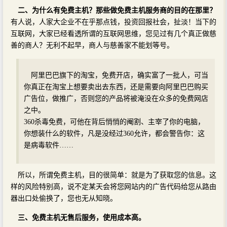
二、为什么有免费主机？那些做免费主机服务商的目的在那里？
有人说，人家大企业不在乎那点钱，投资回报社会，扯淡！当下的
互联网，大家已经看透所谓的互联网思维，您见过有几个真正做慈
善的商人？无利不起早，商人与慈善家不能划等号。
阿里巴巴旗下的淘宝，免费开店，确实富了一批人，可当
你真正在淘宝上想要卖出去东西，还是需要向阿里巴巴购买
广告位，做推广，否则您的产品将被淹没在众多的免费网店
之中。
360杀毒免费，可他在背后悄悄的阉割、主宰了你的电脑，
你想装什么的软件，凡是没经过360允许，都会警告你：这
是病毒软件……
所以，所谓免费主机，目的很简单：就是为了获取您的信息。这
样的风险特别高，说不定某天会将您网站内的广告代码给您从路由
器出口处偷换了，您也无从知晓。
三、免费主机无售后服务，使用成本高。