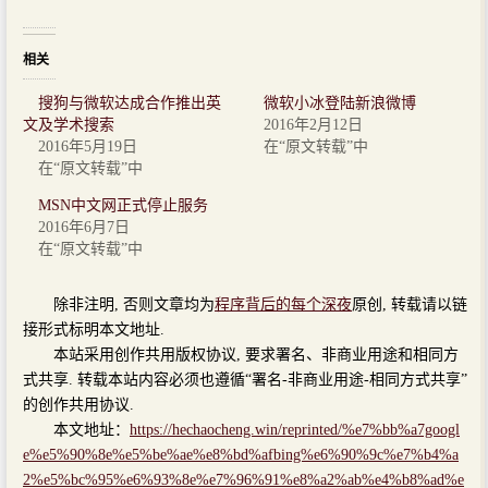
相关
搜狗与微软达成合作推出英
微软小冰登陆新浪微博
文及学术搜索
2016年2月12日
2016年5月19日
在“原文转载”中
在“原文转载”中
MSN中文网正式停止服务
2016年6月7日
在“原文转载”中
除非注明, 否则文章均为
程序背后的每个深夜
原创, 转载请以链
接形式标明本文地址.
本站采用创作共用版权协议, 要求署名、非商业用途和相同方
式共享. 转载本站内容必须也遵循“署名-非商业用途-相同方式共享”
的创作共用协议.
本文地址：
https://hechaocheng.win/reprinted/%e7%bb%a7googl
e%e5%90%8e%e5%be%ae%e8%bd%afbing%e6%90%9c%e7%b4%a
2%e5%bc%95%e6%93%8e%e7%96%91%e8%a2%ab%e4%b8%ad%e