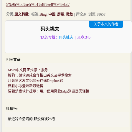
5%9b%bd%e5%b1%8f%e8%94%bd/
分类:
原文转载
| 标签:
Bing
,
中国
,
屏蔽
,
微软
| 评论:0 | 浏览:
38657
关于本文的作者
码头挑夫
TA的专栏：
码头挑夫
| 文章:345
相关文章:
MSN中文网正式停止服务
搜狗与微软达成合作推出英文及学术搜索
月光博客发文纪念云存储Dropbox君
微软小冰登陆新浪微博
诺顿杀毒软件提示：用户使用微软Edge浏览器需谨慎
吐槽榜:
最近冷冷清清的,都没有被吐槽.