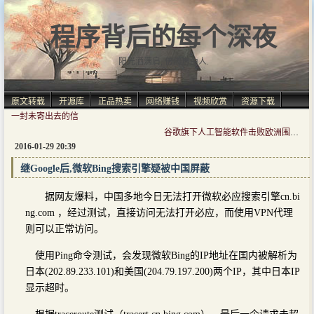
程序背后的每个深夜
阳光洒满肩, 仿佛自由人.
原文转载
开源库
正品热卖
网络赚钱
视频欣赏
资源下载
一封未寄出去的信
谷歌旗下人工智能软件击败欧洲围棋冠军
2016-01-29 20:39
继Google后,微软Bing搜索引擎疑被中国屏蔽
据网友爆料，中国多地今日无法打开微软必应搜索引擎cn.bi
ng.com ，经过测试，直接访问无法打开必应，而使用VPN代理
则可以正常访问。
使用Ping命令测试，会发现微软Bing的IP地址在国内被解析为
日本(202.89.233.101)和美国(204.79.197.200)两个IP，其中日本IP
显示超时。