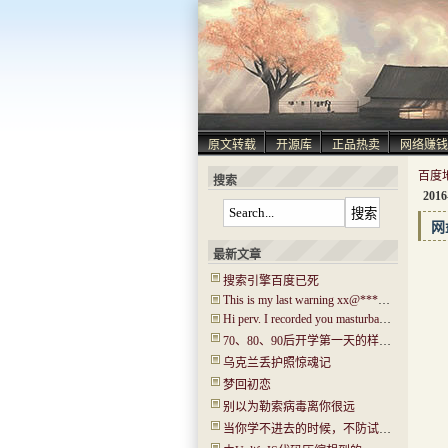
原文转载
开源库
正品热卖
网络赚钱
百度
搜索
2016
网
最新文章
搜索引擎百度已死
This is my last warning xx@****.com!
Hi perv. I recorded you masturbating! I have captured ‘Hi.mp4’!
70、80、90后开学第一天的样子！你还记得吗？看哭了…..
乌克兰丢护照惊魂记
梦回初恋
别以为勒索病毒离你很远
当你学不进去的时候，不防试试“普瑞马法则”