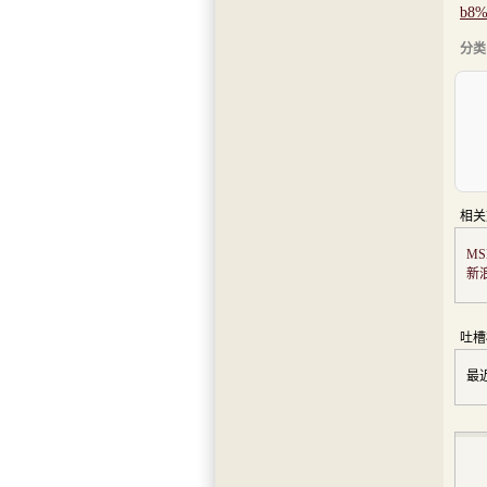
b8%
分类
相关
M
新
吐槽
最