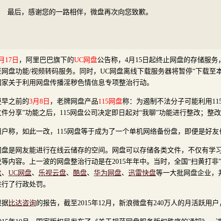
最后，感谢您的一路相伴，微盘再次向您致歉。
月17日
，阿里巴巴旗下的
UC网盘
公告称，4月15日起终止网盘的存储服务
至网盘功能/视频转码服务。同时，UC网盘离线下载服务器将暂停“下载至
国家关于利用网盘传播淫秽色情信息专项整治行动。
更早之前的
3月8日
，老牌网盘产品
115网盘
称：为遏制不法分子可能利用11
文件分享”功能之后，115网盘公司决定即日起对“我聊”功能进行整改；整
用户称，如此一改，115网盘等于成为了一个单机网络备份盘，即便是好
网盘是网友能进行在线云储存的空间。网盘可以存储各类文件，不仅有学
说等内容。上一波的网盘整治行动是在2015年年中。当时，全国“扫黄打非
盘
、
UC网盘
、
乐视云盘
、
酷盘
、
华为网盘
、
迅雷快盘
等一大批网盘企业，
进行了行政处罚。
根据
比达咨询
的报告，截至2015年12月，新浪微盘有240万人的月活跃用户