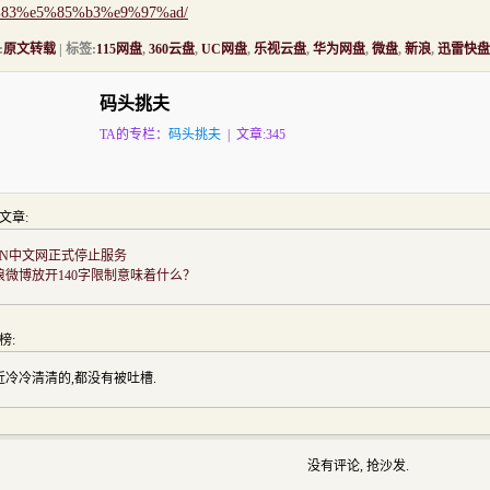
83%e5%85%b3%e9%97%ad/
:
原文转载
| 标签:
115网盘
,
360云盘
,
UC网盘
,
乐视云盘
,
华为网盘
,
微盘
,
新浪
,
迅雷快盘
码头挑夫
TA的专栏：
码头挑夫
| 文章:345
文章:
SN中文网正式停止服务
浪微博放开140字限制意味着什么？
榜:
近冷冷清清的,都没有被吐槽.
没有评论, 抢沙发.