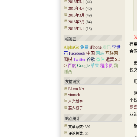
2016年5月
(44)
2016年4月
(46)
2016年3月
(49)
2016年2月
(84)
2016年1月
(13)
3
标签云
存
AlphaGo
免费
iPhone
腾讯
李世
合
石
Facebook
中国
网站
互联网
围棋
Twitter
谷歌
微信
运营
SE
O
百度
Google
苹果
程序员
魏
包
则西
友情链接
BLsun.Net
virmach
小
月光博客
网
荔乡根子
业
站点统计
文章总数: 389
评论总数: 65