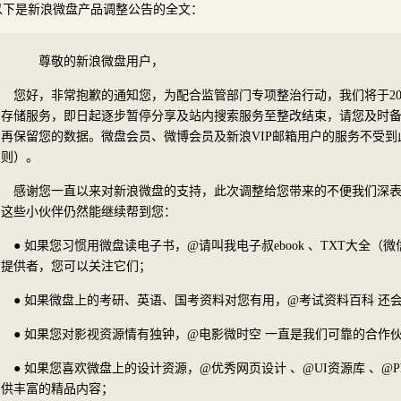
以下是新浪微盘产品调整公告的全文：
尊敬的新浪微盘用户，
您好，非常抱歉的通知您，为配合监管部门专项整治行动，我们将于201
存储服务，即日起逐步暂停分享及站内搜索服务至整改结束，请您及时
再保留您的数据。微盘会员、微博会员及新浪VIP邮箱用户的服务不受
则）。
感谢您一直以来对新浪微盘的支持，此次调整给您带来的不便我们深
这些小伙伴仍然能继续帮到您：
● 如果您习惯用微盘读电子书，@请叫我电子叔ebook 、TXT大全（微信：
提供者，您可以关注它们；
● 如果微盘上的考研、英语、国考资料对您有用，@考试资料百科 还
● 如果您对影视资源情有独钟，@电影微时空 一直是我们可靠的合作
● 如果您喜欢微盘上的设计资源，@优秀网页设计 、@UI资源库 、@Pho
供丰富的精品内容；