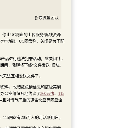
新浪微盘团队
，停止UC网盘的上传服务/离线资源
本地”功能。UC网盘称，关闭是为了配
5产品进行违法犯罪活动，继关闭“礼
改期间，我聊将下线“文件发送”模块。
友也无法互相发送文件了。
习资料，也暗藏色情信息和盗版美剧
”办公室组织各地约谈了
360云盘
、
115
并且对情节严重的迅雷快盘等网盘企
，115网盘有205万人的月活跃用户。