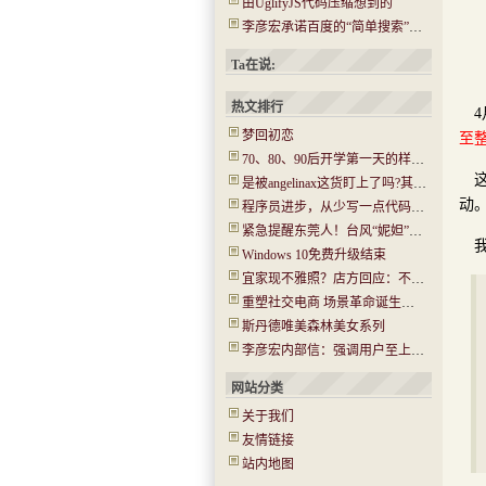
由UglifyJS代码压缩想到的
李彦宏承诺百度的“简单搜索”没有任何广告
Ta在说:
热文排行
4
梦回初恋
至
70、80、90后开学第一天的样子！你还记得吗？看哭了…..
是被angelinax这货盯上了吗?其IP为180.97.106.*
动
程序员进步，从少写一点代码开始
紧急提醒东莞人！台风“妮妲”今晚或登陆！将有14级大风！
Windows 10免费升级结束
宜家现不雅照？店方回应：不是北京的 已经报警(图)
重塑社交电商 场景革命诞生新机会
斯丹德唯美森林美女系列
李彦宏内部信：强调用户至上 牺牲收入在所不惜
网站分类
关于我们
友情链接
站内地图