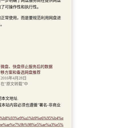
，进一步明确了网盘服务商在提供网盘
加了可操作性和执行性。
的正常使用，而是要规范利用网盘进
键。
微盘、快盘停止服务后的数据
转移方案和备选网盘推荐
2016年4月28日
在“原文转载”中
明本文地址.
本站内容必须也遵循“署名-非商业
98%e4%b8%93%e9%a1%b9%e6%95%b4%e
be%ae%e7%9b%98%e5%ae%a3%e5%