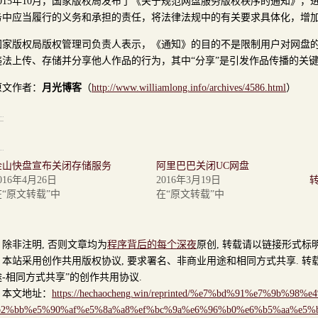
2015年10月，国家版权局发布了《关于规范网盘服务版权秩序的通知》
务中应当履行的义务和承担的责任，将法律法规中的有关要求具体化，增
国家版权局版权管理司负责人表示，《通知》的目的不是限制用户对网盘
违法上传、存储并分享他人作品的行为，其中“分享”是引发作品传播的关
原文作者：
月光博客
（
http://www.williamlong.info/archives/4586.html
）
金山快盘宣布关闭存储服务
阿里巴巴关闭UC网盘
016年4月26日
2016年3月19日
在“原文转载”中
在“原文转载”中
非注明, 否则文章均为
程序背后的每个深夜
原创, 转载请以链接形式标
站采用创作共用版权协议, 要求署名、非商业用途和相同方式共享. 转载
-相同方式共享”的创作共用协议.
文地址：
https://hechaocheng.win/reprinted/%e7%bd%91%e7%9b%
b2%bb%e5%90%af%e5%8a%a8%ef%bc%9a%e6%96%b0%e6%b5%aa%e5%