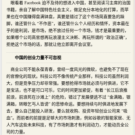
眼看着 Facebook 迫不及待的想进入中国，甚至阅读习主席的治国
书籍，亲自了解中国特色社会主义，做足充分本地化的打算，而苹
果也在中国赚得盘满钵盘，真要是错过了这个市场简直要急的跺
脚，谁还管什么 “不作恶”，谁还管什么个人经历和情怀，资本最在
乎的是利润，是市场，绝不放过任何一个市场，钱才是最重要的，
如果哪个公司高官想再玩浪漫主义决断、再玩所谓的 “政治正确”，
拒绝这个市场的话，那就让他立即离开会议室。
中国的创业力量不可忽视
商业公司不能永葆青春，曾经一度风光的微软，也避免不了现在
的官僚化的现状。科技公司不像传统产业那样，科技公司虽然利润
大，但是竞争压力却非常强。要想抢得市场就必须与时俱进，它不
是宝洁，也不是可口可乐，它的时间更加紧促，有着 “长江后浪推
前浪，前浪死在沙滩上” 的危险，错过了发展便逃不过 “金满箱，银
满箱，转眼乞丐人皆谤” 的悲惨命运。要想持续与时俱进地发展下
去，要么自己能投入研发，要么就收购、投资年轻创业公司来 “吸
血”。而前者的前提是足够大的市场刺激，例如谷歌的智能家居、无
人汽车这些未来科技，有了市场刺激才有利润动力，才能动员全公
司的力量。