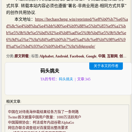
式共享. 转载本站内容必须也遵循“署名-非商业用途-相同方式共享”
的创作共用协议.
本文地址：
https://hechaocheng.win/reprinted/%e8%b0%b7%e6%a
d%8c%e4%b8%ba%e4%bb%80%e4%b9%88%e5%bf%85%e9%a1%b
b%e5%9b%9e%e5%bd%92%e4%b8%ad%e5%9b%bd%e5%9b%9e%e
6%9d%a5%e7%9a%84%e8%b0%b7%e6%ad%8c%e8%bf%98%e6%9
8%af%e5%bd%93%e5%b9%b4%e7%9a%84google/
分类:
原文转载
| 标签:
Alphabet
,
Android
,
Facebook
,
Google
,
中国
,
互联网
,
创业
,
搜
关于本文的作者
码头挑夫
TA的专栏：
码头挑夫
| 文章:345
相关文章:
中国在对待南海仲裁结果给各方指了一条明路
Twitter首次披露中国用户数量：1000万活跃用户
中国围棋协会：柯洁或年内战谷歌AlphaGo
网信办联合调查组对百度提出整改要求