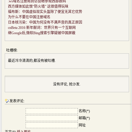
.ws域名注册局到访会晤参观西部数码
西方媒体如此恨“防火墙” 这很值得玩味
福布斯：中国虚拟现实头盔除了便宜无其它优势
为什么不要在中国注册域名
日本核污染：中国为何没有不满声音的真正原因
cnBeta 2016 新年献词：世界只有一个互联网
继Google后,微软Bing搜索引擎疑被中国屏蔽
吐槽榜:
最近冷冷清清的,都没有被吐槽.
没有评论, 抢沙发.
发表评论:
名称(*)
邮箱(*)
网址
正文(*)
插入图片