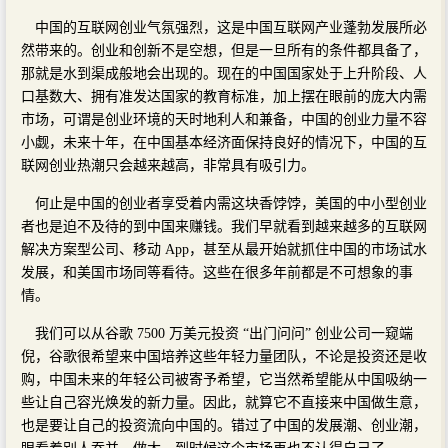
中国的互联网创业气氛强烈，这是中国互联网产业蓬勃发展所必
然带来的。创业和创新不是空想，但是一旦所有的条件都具备了，
那就是水到渠成般地会出现的。现在的中国国家处于上升阶段、人
口基数大、拥有准发达国家的教育标准，加上摆在眼前的庞大内需
市场，可谓是创业环境的天时地利人和兼备，中国的创业力量不容
小觑，未来十年，在中国基本经济面保持良好的情况下，中国的互
联网创业热潮只会越来越高，非常具有吸引力。
何止是中国的创业者享受着内需这块香饽饽，美国的中小型创业
者也是迫不及待的到中国来赚钱。我们早就看到越来越多的互联网
解决方案型公司、移动 App，甚至从最开始就抓住中国的市场试水
发展，和美国市场同等看待。这些在很多年前都是不可想象的事
情。
我们可以从谷歌 7500 万美元投资 “出门问问” 创业公司一窥端
倪，谷歌很希望来中国培养这些年轻力量团队，不论是投资还是收
购，中国未来的年轻公司被寄予希望，它当然希望能从中国吸纳一
些让自己容光焕发的新力量。因此，就算它不直接来中国做生意，
也是要让自己的投资流向中国的。错过了中国的发展潮、创业潮，