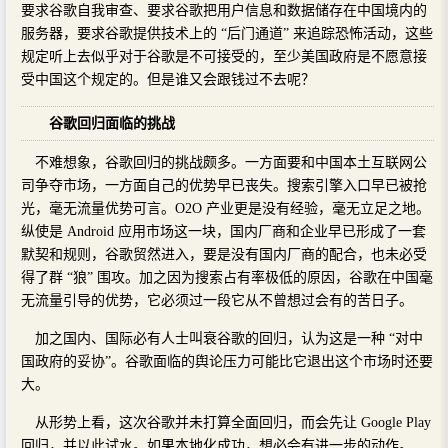
要求谷歌自我审查、要求谷歌把用户信息和数据储存在中国境内的
服务器，要求谷歌提供技术上的 “后门通道” 来追踪恐怖活动，这些
规定听上去似乎对于谷歌是不可接受的，至少美国政府是不愿意接
受中国这个规定的。但是谁又会跟钱过不去呢？
谷歌回归面临的挑战
不难想象，谷歌回归的挑战颇多。一方面要和中国本土互联网公
司争夺市场，一方面自己的优势早已丧失。搜索引擎入口早已被抢
光，毫无流量优势可言。O2O 产业更是没有经验，毫无立足之地。
纵使是 Android 应用市场这一块，国内厂商和企业早已形成了一套
默契和规则，谷歌贸然进入，要是没有国内厂商的配合，也未必受
得了群 “狼” 围攻。加之因为搜索占有率极低的原因，谷歌在中国毫
无流量引导的优势，它必须过一段它从不曾想过会有的苦日子。
加之国内、国际必有人士叫衰谷歌的回归，认为这是一种 “对中
国政府的妥协”。谷歌面临的舆论压力可能比它退出这个市场时还要
大。
从形势上看，这次谷歌并未打算全面回归，而会先让 Google Play
回归，并以此试水。如果本地化成功，想必会有进一步的动作。