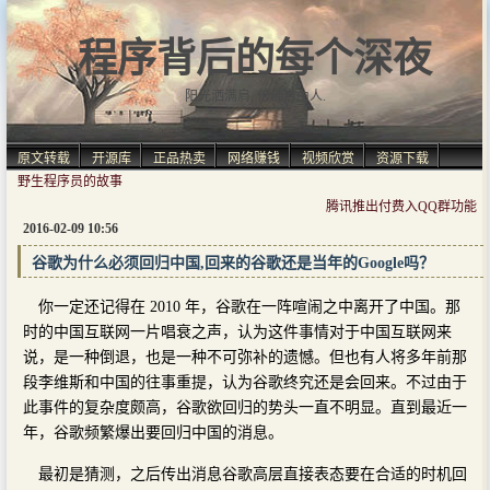
程序背后的每个深夜
阳光洒满肩, 仿佛自由人.
原文转载
开源库
正品热卖
网络赚钱
视频欣赏
资源下载
野生程序员的故事
腾讯推出付费入QQ群功能
2016-02-09 10:56
谷歌为什么必须回归中国,回来的谷歌还是当年的Google吗？
你一定还记得在 2010 年，谷歌在一阵喧闹之中离开了中国。那
时的中国互联网一片唱衰之声，认为这件事情对于中国互联网来
说，是一种倒退，也是一种不可弥补的遗憾。但也有人将多年前那
段李维斯和中国的往事重提，认为谷歌终究还是会回来。不过由于
此事件的复杂度颇高，谷歌欲回归的势头一直不明显。直到最近一
年，谷歌频繁爆出要回归中国的消息。
最初是猜测，之后传出消息谷歌高层直接表态要在合适的时机回