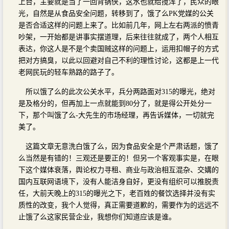
上台，主要就是当了一回背锅侠，这水也就给搅浑了，民众的眼
光，自然是从食品安全问题，转移到了，饿了么PK党媒的公关
是否合适这样的问题上来了。比如前几年，网上左右两派的愤青
吵架，一开始都是讲事实摆道理，后来往往就成了，两个人相互
表达，你这人是不是个卖国贼这样的问题上，运用扣帽子的方式
把对方搞臭，以此以回避对自己不利的理性讨论，这都是上一代
老网民玩的轻车熟路的路子了。
所以饿了么的此次公关水平，兵分两路面对315的曝光，绝对
是及格分的，但再加上一点就能到80分了，就是得公开处分一
下，那个叫饿了么-大先生的市场经理，再告诉媒体，一切就完
美了。
这篇文章无意洗白饿了么，因为食品安全是个严肃话题，饿了
么当然是有错的！三观还是要正的！但另一个客观事实是，在眼
下这个媒体衰落，舆论权力寻租、商业与政治相互混杂、交媾的
国内互联网语境下，没有人能洁身自好，更没有组织可以推脱责
任，大前天晚上的315的曝光之下，老百姓的餐饮选择并没有实
质性的改变，我个人觉得，真正需要道歉的，需要作为的远远不
止饿了么这家民营企业，我想你们知道应该是谁。