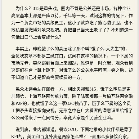
为什么？315是重头戏，圈内不管是公关还是市场，各种企业
高层基本上都是严阵以待，千年等一天，试问这样的情况下，作
为一个负责市场的高级员工，这小子就算吃了熊心豹子胆，也不
敢私自发微博对呛央视吧。真把自己当天王老子了？不知道这一
句话出口马上会变成什么？
事实上，昨晚饿了么的高层除了那个叫“饿了么-大先生”的，
全员状态基本都是三缄其口，试问在这样的情况下，一个下属的
市场元老，突然跳到台面上来蹦跶，难道是一时兴起，观众看到
这哥们在台上跳上跳下，对饿了么的公关水平呵呵一笑之后，却
不知道自己才是智商需要续费的一方。
民众永远会站在弱者一方，相比央视和315，饿了么明显是更
加弱势，上海互联网势单力薄，除了陆家嘴那一片搞互联网金融
和P2P的，也就饿了么这一家O2O独苗了，饿了么下属的这个员
工把矛头直接指向央视，无形之中在广大看客的潜意识里给饿了
么公司带来了一点同情分，毕竟人家是个民营企业嘛。
说到底，业内都知道，餐饮O2O，下面地推的小伙伴都是背了
KPI的，美团和百度外卖这两家怎么样？下面那么多餐饮商家，