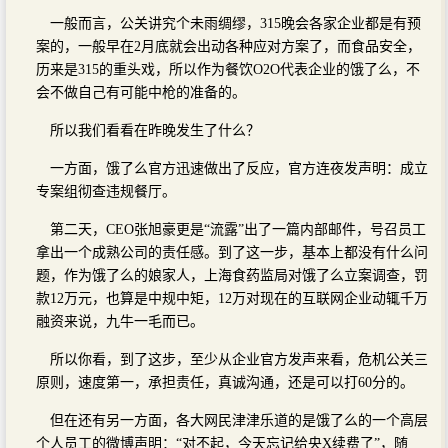
一般而言，公关讲究个未雨绸缪，315晚会各家企业都是有预
案的，一般早在2月底就会出动各种应对方案了，而食品安全，
历来是315的重头戏，所以作为餐饮O2O代表企业的饿了么，不
会不做自己有可能中枪的准备的。
所以我们看看在昨晚发生了什么？
一方面，饿了么官方迅速做出了反应，官方连夜发声明：成立
专案组彻查违规餐厅。
第二天，CEO张旭豪更是“流露”出了一篇内部邮件，号召员工
拿出一个成熟公司的责任感。到了这一步，基本上都没有什么问
题，作为饿了么的娘家人，上海食药监局对饿了么立案调查，罚
款12万元，也算是中规中矩，12万对现在的互联网企业动辄千万
融资来说，九牛一毛而已。
所以你看，到了这步，至少从企业官方发声来看，危机公关三
原则，速度第一，承担责任，真诚沟通，还是可以打60分的。
但在还有另一方面，各大网民津津乐道的是饿了么的一个高层
个人员工的微博声明：“对不起，今天忘记给央X续费了”，随