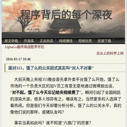
程序背后的每个深夜
阳光洒满肩, 仿佛自由人.
原文转载
开源库
正品热卖
网络赚钱
视频欣赏
资源下载
AlphaGo最终局战胜李世石
舌尖上的科学上网
2016-03-17 10:46
面对315，饿了么的公关招式其实叫“对人不对事”
大前天晚上央视315晚会首先拿外卖平台饿了么开炮，饿了么
市场的一个负责大区的加V员工有意无意地通过微博放出话，
“
对不起，饿了么今天忘记给央视续费了
”。瞬间引起了全国网民
的渲染大波，很多人惊异有之，嘲讽有之，当然更多的人选择了
看热闹。但是我们今天却要分析分析，饿了么的公关水平，真的
像他们说的那样，是猪队友吗？
事实当真如此吗？谁不知道“六扇门”的厉害？