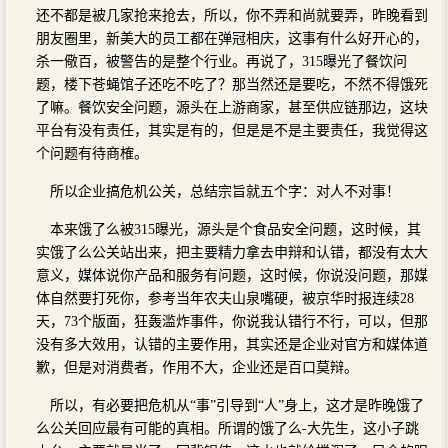
还不都是被几家抢来抢去，所以，你不弄和尚就要弄，昨晚看到
朋友圈里，新美大的员工都在弹冠相庆，这事有什么好开心的，
杀一儆百，被警告的是整个行业。再说了，315曝光了餐饮问
题，楼下苍蝇馆子还吃不吃了？那当然还是要吃，不然不得饿死
了嘛。餐饮安全问题，源头在上游商家，甚至供应链那边，这块
平台有没有责任，其实是有的，但是是不是主要责任，我觉得这
个问题有待商榷。
所以企业搞危机公关，总结宗旨就五个字：对人不对事！
本来饿了么被315曝光，源头是个食品安全问题，这时候，其
实饿了么公关站出来，把主要精力拿去申辩和认错，都没有太大
意义，媒体说你产品和服务有问题，这时候，你说没问题，那媒
体自然要打死你，参考当年农夫山泉嘴硬，被京华时报连续28
天，73个版面，狂轰滥炸事件，你说我认错行不行，可以，但那
没有多大效用，认错的主要作用，其实还是企业对官方和媒体道
歉，但是对消费者，作用不大，企业还是百口莫辩。
所以，有必要把危机从“事”引导到“人”身上，这才是昨晚饿了
么公关回应最有可能的真相。所谓的饿了么-大先生，这小子跳