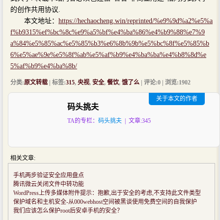
的创作共用协议.
本文地址：
https://hechaocheng.win/reprinted/%e9%9d%a2%e5%a
f%b9315%ef%bc%8c%e9%a5%bf%e4%ba%86%e4%b9%88%e7%9
a%84%e5%85%ac%e5%85%b3%e6%8b%9b%e5%bc%8f%e5%85%b
6%e5%ae%9e%e5%8f%ab%e5%af%b9%e4%ba%ba%e4%b8%8d%e
5%af%b9%e4%ba%8b/
分类:
原文转载
| 标签:
315
,
央视
,
安全
,
餐饮
,
饿了么
| 评论:0 | 浏览:
1902
关于本文的作者
码头挑夫
TA的专栏：
码头挑夫
| 文章:345
相关文章:
手机两步验证安全应用盘点
腾讯微云关闭文件中转功能
WordPress上传多媒体附件提示：抱歉,出于安全的考虑,不支持此文件类型
保护域名和主机安全-从000webhost空间被黑谈使用免费空间的自我保护
我们应该怎么保护root后安卓手机的安全？