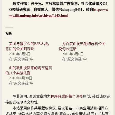
原文作者：舍予兄，三只松鼠前广告策划，社会化营销及O2
O领域研究者，自媒体人，微信号shuyang9451，转自
http://ww
w.williamlong.info/archives/4545.html
相关
美团与饿了么的B2B大战，
为百度血友贴吧的危机公关
背后的公关阴谋论
说句公道话
2016年3月5日
2016年3月6日
在“原文转载”中
在“原文转载”中
血的教训换回来的淘宝运营
的八个实战法则
2016年4月30日
在“原文转载”中
除非注明, 否则文章均为
程序背后的每个深夜
原创, 转载请以链
接形式标明本文地址.
本站采用创作共用版权协议, 要求署名、非商业用途和相同方
式共享. 转载本站内容必须也遵循“署名-非商业用途-相同方式共享”