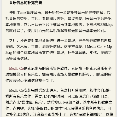
音乐信息的补充完善
使用iTunes管理音乐，最开始的一步是补齐音乐的完整信息，包
括音乐的类型、年代、专辑图片等等，建议先使用云音乐平台匹配
本地歌曲，然后再从云平台下载音乐到本地覆盖，下载格式320kbps
的就可以了，使用几百元的耳机听起来和无损音乐基本无区别。
之后，还需要对本地音乐进行进一步整理，完全补齐歌曲的所属
专辑、艺术家、年份、流派等信息。这里推荐使用 Media Go + Mp
3tag 的组合对本地音乐文件进行整理，补全其音轨、年代、专辑封
面等音乐信息。
Media Go
是索尼出品的音乐管理软件，索尼旗下的索尼音乐有全
球规模最大的音乐库，拥有唱片市场大量歌曲的版权，用他家的软
件应该很少专辑信息找不到了。
Media Go安装完成后双击进入，首次打开使用时，软件会自动扫
描所有音乐文件，需要几分钟的时间，可以取消后自己添加目录，
然后点击“媒体库–音乐”，然后按Ctrl+A组合键，选中所有的歌曲文
件，点右键，选择“获取缺少的属性”可以获得音乐的各种信息，自
动补全ID3信息，连音轨号都能补上了，选择“获取专辑图片”可以将