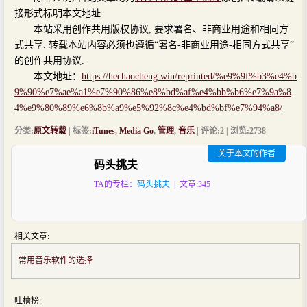
接形式标明本文地址.
本站采用创作共用版权协议, 要求署名、非商业用途和相同方
式共享. 转载本站内容必须也遵循“署名-非商业用途-相同方式共享”
的创作共用协议.
本文地址：
https://hechaocheng.win/reprinted/%e9%9f%b3%e4%b
9%90%e7%ae%a1%e7%90%86%e8%bd%af%e4%bb%b6%e7%9a%8
4%e9%80%89%e6%8b%a9%e5%92%8c%e4%bd%bf%e7%94%a8/
分类:
原文转载
| 标签:
iTunes
,
Media Go
,
管理
,
音乐
| 评论:2 | 浏览:
2738
关于本文的作者
码头挑夫
TA的专栏：
码头挑夫
| 文章:345
相关文章:
常用音乐软件的选择
吐槽榜: