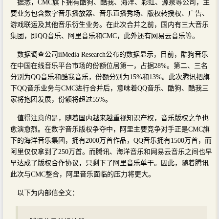
据悉，CMC旗下拥有酷狗、酷我、海洋、彩虹、源泉等公司，主
要业务包含数字音乐播放器、音乐直播秀场、版权转授权、广告、
游戏联运及其他音乐衍生业务。在此次合并之前，国内有三大音乐
集团，即QQ音乐、阿里音乐和CMC，此外还有网易云音乐等。
数据调查公司iiMedia Research公布的数据显示，目前，酷狗音乐
在中国在线音乐平台市场的份额位居第一，占据28%。第二、三名
分别为QQ音乐和酷我音乐，份额分别为15%和13%。此次腾讯把旗
下QQ音乐业务与CMC进行合并后，意味着QQ音乐、酷狗、酷我三
家将抱团发展，份额将超过55%。
值得注意的是，随着国内越来越重视知识产权，音乐版权之争也
愈演愈烈。在数字音乐版权争夺中，阿里主要竞争对手正是CMC旗
下的海洋音乐集团，拥有2000万首作品，QQ音乐拥有1500万首，而
阿里仅仅拿到了250万首。而腾讯、海洋音乐和网易云音乐之间也早
早达成了版权合作协议，只剩下了阿里音乐单干。因此，随着腾讯
此次与CMC整合，阿里音乐面临的压力将更大。
以下为内部信全文：