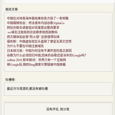
相关文章:
中国在对待南海仲裁结果给各方指了一条明路
中国围棋协会：柯洁或年内战谷歌AlphaGo
网信办联合调查组对百度提出整改要求
.ws域名注册局到访会晤参观西部数码
西方媒体如此恨“防火墙” 这很值得玩味
福布斯：中国虚拟现实头盔除了便宜无其它优势
为什么不要在中国注册域名
日本核污染：中国为何没有不满声音的真正原因
谷歌为什么必须回归中国,回来的谷歌还是当年的Google吗？
cnBeta 2016 新年献词：世界只有一个互联网
继Google后,微软Bing搜索引擎疑被中国屏蔽
吐槽榜:
最近冷冷清清的,都没有被吐槽.
没有评论, 抢沙发.