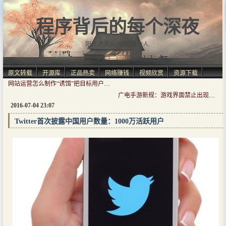
程序背后的每个深夜
阳光洒满肩, 仿佛自由人.
原文转载
开源库
正品热卖
网络赚钱
视频欣赏
资源下载
网站运营怎么制作“诱饵”把目标用户“钓”上来？
广电手游新规：游戏界面禁止出现英文字母
2016-07-04 23:07
Twitter首次披露中国用户数量：1000万活跃用户