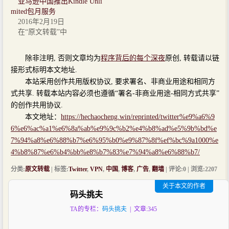
亚马逊中国推出Kindle Unli
mited包月服务
2016年2月19日
在“原文转载”中
除非注明, 否则文章均为
程序背后的每个深夜
原创, 转载请以链
接形式标明本文地址.
本站采用创作共用版权协议, 要求署名、非商业用途和相同方
式共享. 转载本站内容必须也遵循“署名-非商业用途-相同方式共享”
的创作共用协议.
本文地址：
https://hechaocheng.win/reprinted/twitter%e9%a6%9
6%e6%ac%a1%e6%8a%ab%e9%9c%b2%e4%b8%ad%e5%9b%bd%e
7%94%a8%e6%88%b7%e6%95%b0%e9%87%8f%ef%bc%9a1000%e
4%b8%87%e6%b4%bb%e8%b7%83%e7%94%a8%e6%88%b7/
分类:
原文转载
| 标签:
Twitter
,
VPN
,
中国
,
博客
,
广告
,
翻墙
| 评论:0 | 浏览:
2207
关于本文的作者
码头挑夫
TA的专栏：
码头挑夫
| 文章:345