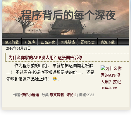
程序背后的每个深夜
阳光洒满肩, 仿佛自由人.
原文转载
开源库
正品热卖
网络赚钱
视频欣赏
资源下载
2016年04月28日
为什么你家的APP没人用？这张图告诉你
作为程序猿的山炮， 早就想把这图糊老板脸
上！ 不过看在老板也不知道想要啥的份上， 还是
先糊到傻逼产品脸上吧！
...
作者:
伊伊小逗逼
| 分类:
原文转载
|
评论:0
| 浏览:2355