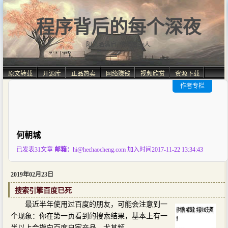
程序背后的每个深夜
阳光洒满肩, 仿佛自由人.
原文转载
开源库
正品热卖
网络赚钱
视频欣赏
资源下载
作者专栏
何朝城
已发表31文章
邮箱：
hi@hechaocheng.com
加入时间2017-11-22 13:34:43
2019年02月23日
搜索引擎百度已死
最近半年使用过百度的朋友，可能会注意到一
个现象：你在第一页看到的搜索结果，基本上有一
半以上会指向百度自家产品，尤其频...