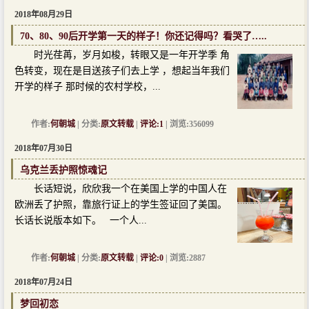
2018年08月29日
70、80、90后开学第一天的样子！你还记得吗？看哭了…..
时光荏苒，岁月如梭，转眼又是一年开学季 角
色转变，现在是目送孩子们去上学 ，想起当年我们
开学的样子 那时候的农村学校，...
作者:
何朝城
| 分类:
原文转载
|
评论:1
| 浏览:356099
2018年07月30日
乌克兰丢护照惊魂记
长话短说，欣欣我一个在美国上学的中国人在
欧洲丢了护照，靠旅行证上的学生签证回了美国。
长话长说版本如下。 一个人...
作者:
何朝城
| 分类:
原文转载
|
评论:0
| 浏览:2887
2018年07月24日
梦回初恋