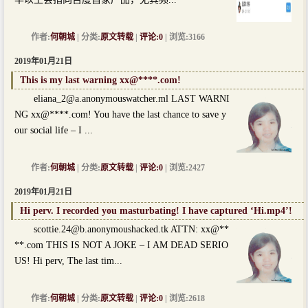
作者:
何朝城
| 分类:
原文转载
|
评论:0
| 浏览:3166
2019年01月21日
This is my last warning xx@****.com!
eliana_2@a.anonymouswatcher.ml
LAST WARNI
NG xx@****.com! You have the last chance to save y
our social life – I ...
作者:
何朝城
| 分类:
原文转载
|
评论:0
| 浏览:2427
2019年01月21日
Hi perv. I recorded you masturbating! I have captured ‘Hi.mp4’!
scottie.24@b.anonymoushacked.tk
ATTN: xx@**
**.com THIS IS NOT A JOKE – I AM DEAD SERIO
US! Hi perv, The last tim...
作者:
何朝城
| 分类:
原文转载
|
评论:0
| 浏览:2618