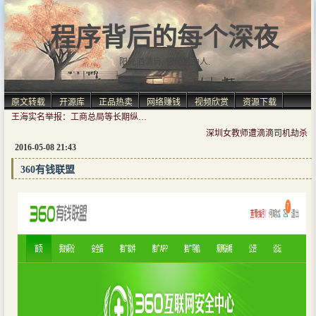
程序背后的每个深夜
阳光洒满肩, 仿佛自由人.
原文转载
开源库
正品热卖
网络赚钱
视频欣赏
资源下载
王海实名举报：工商总局等长期纵容百度虚假广告
深圳女教师遭滴滴司机劫杀
2016-05-08 21:43
360有钱联盟