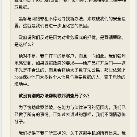
统版本高于iOS 8的设备，我们没有能力再直接从iPhone中抽
取数据。
黑客与网络罪犯不停地寻找新办法，来攻破我们的安全设
置，这就是我们要进一步强化它的原因。
政府说你们反对是因为对业务模式的担忧，是营销策略。
是这样么？
绝对不是。我们在乎的是客户，而且一向如此。我们强烈
地感受到，如果遵照政府的要求——给产品打开后门——这
不光是不合法的，而且会将绝大多数守法公民，那些依赖iP
hone保护他们大多数个人信息与重要数据的人，置于危险的
境地中。
就没有别的办法帮助联邦调查局了么？
为了协助此案侦破，在能力与法律许可的范围内，我们已
经做了所有的事情。正如过去讲过的那样，我们不同情恐怖
分子。
我们提供了我们所掌握的、关于这部手机的所有信息。我