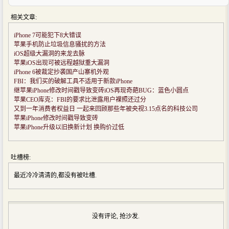
相关文章:
iPhone 7可能犯下8大错误
苹果手机防止垃圾信息骚扰的方法
iOS超级大漏洞的来龙去脉
苹果iOS出现可被远程越狱重大漏洞
iPhone 6被裁定抄袭国产山寨机外观
FBI：我们买的破解工具不适用于新款iPhone
继苹果iPhone修改时间戳导致变砖iOS再现奇葩BUG：蓝色小圆点
苹果CEO库克：FBI的要求比泄露用户裸照还过分
又到一年消费者权益日 一起来回顾那些年被央视3.15点名的科技公司
苹果iPhone修改时间戳导致变砖
苹果iPhone升级以旧换新计划 换购价过低
吐槽榜:
最近冷冷清清的,都没有被吐槽.
没有评论, 抢沙发.