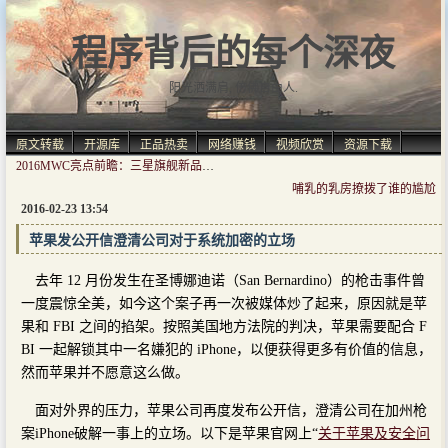
程序背后的每个深夜
阳光洒满肩, 仿佛自由人.
原文转载
开源库
正品热卖
网络赚钱
视频欣赏
资源下载
2016MWC亮点前瞻：三星旗舰新品待发 中国厂商扎堆
哺乳的乳房撩拨了谁的尴尬
2016-02-23 13:54
苹果发公开信澄清公司对于系统加密的立场
去年 12 月份发生在圣博娜迪诺（San Bernardino）的枪击事件曾
一度震惊全美，如今这个案子再一次被媒体炒了起来，原因就是苹
果和 FBI 之间的掐架。按照美国地方法院的判决，苹果需要配合 F
BI 一起解锁其中一名嫌犯的 iPhone，以便获得更多有价值的信息，
然而苹果并不愿意这么做。
面对外界的压力，苹果公司再度发布公开信，澄清公司在加州枪
案iPhone破解一事上的立场。以下是苹果官网上“
关于苹果及安全问