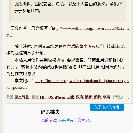
执法机构、国家安全、隐私，以及个人自由的意义。苹果将
乐于参与其中。
原文作者：月光博客（
http://www.williamlong.info/archives/4522.ht
ml
）
除非注明, 否则文章均为
程序背后的每个深夜
原创, 转载请以链
接形式标明本文地址.
本站采用创作共用版权协议, 要求署名、非商业用途和相同方
式共享. 转载本站内容必须也遵循“署名-非商业用途-相同方式共享”
的创作共用协议.
本文地址：
https://hechaocheng.win/reprinted/apple-iphone-encrypt
ion-position/
分类:
原文转载
| 标签:
FBI
,
iOS
,
iPhone
,
加密
,
政府
,
破解
,
系统
,
苹果
| 评论:0 | 浏览:
关于本文的作者
码头挑夫
TA的专栏：
码头挑夫
| 文章:345