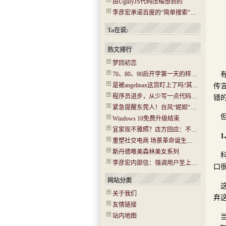
由UglifyJS代码压缩想到的
李彦宏承诺百度的“简单搜索”没有任何广告
Ta在说:
热文排行
梦回初恋
70、80、90后开学第一天的样子！你还记得吗？看哭了…..
是被angelinax这货盯上了吗?其IP为180.97.106.*
传
程序员进步，从少写一点代码开始
错
紧急提醒东莞人！台风“妮妲”今晚或登陆！将有14级大风！
Windows 10免费升级结束
宜家现不雅照？店方回应：不是北京的 已经报警(图)
重塑社交电商 场景革命诞生新机会
斯丹德唯美森林美女系列
李彦宏内部信：强调用户至上 牺牲收入在所不惜
口
网站分类
关于我们
弃
友情链接
站内地图