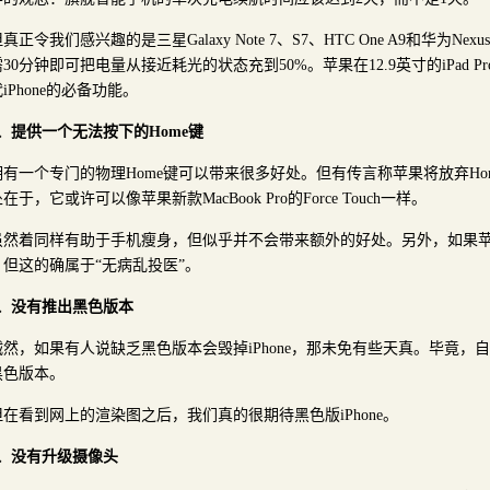
真正令我们感兴趣的是三星Galaxy Note 7、S7、HTC One A9和华为N
30分钟即可把电量从接近耗光的状态充到50%。苹果在12.9英寸的iPad
iPhone的必备功能。
6、提供一个无法按下的Home键
拥有一个专门的物理Home键可以带来很多好处。但有传言称苹果将放弃H
在于，它或许可以像苹果新款MacBook Pro的Force Touch一样。
虽然着同样有助于手机瘦身，但似乎并不会带来额外的好处。另外，如果苹果
，但这的确属于“无病乱投医”。
7、没有推出黑色版本
诚然，如果有人说缺乏黑色版本会毁掉iPhone，那未免有些天真。毕竟，自从
黑色版本。
但在看到网上的渲染图之后，我们真的很期待黑色版iPhone。
8、没有升级摄像头