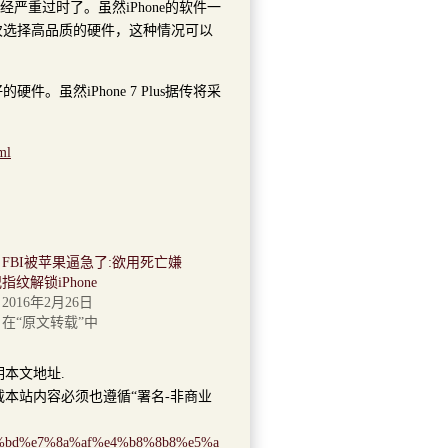
严重过时了。虽然iPhone的软件一
次选择高品质的硬件，这种情况可以
。虽然iPhone 7 Plus据传将采
ml
FBI被苹果逼急了:欲用死亡嫌
指纹解锁iPhone
2016年2月26日
在“原文转载”中
明本文地址.
本站内容必须也遵循“署名-非商业
8%83%bd%e7%8a%af%e4%b8%8b8%e5%a