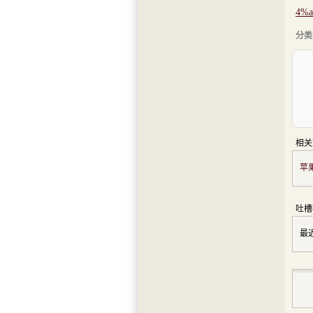
4%a
分类
相关
苹
吐槽
最