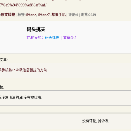
7%e9%94%99%e8%af%af/
:
原文转载
| 标签:
iPhone
,
iPhone7
,
苹果手机
| 评论:0 | 浏览:
2249
码头挑夫
TA的专栏：
码头挑夫
| 文章:345
文章:
果手机防止垃圾信息骚扰的方法
榜:
近冷冷清清的,都没有被吐槽.
没有评论, 抢沙发.