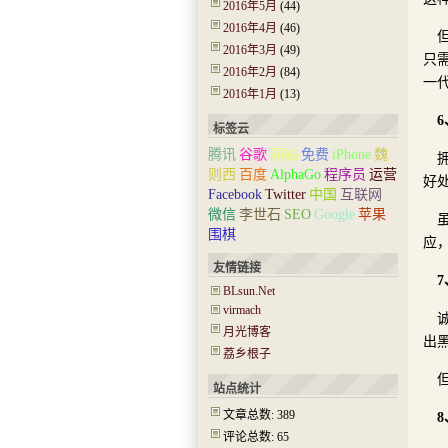
2016年5月
(44)
2016年4月
(46)
但
2016年3月
(49)
只需
2016年2月
(84)
一代
2016年1月
(13)
标签云
腾讯
谷歌
网站
免费
iPhone
魏
则西
百度
AlphaGo
程序员
运营
好处
Facebook
Twitter
中国
互联网
微信
李世石
SEO
Google
苹果
围棋
应
友情链接
BLsun.Net
virmach
月光博客
出
荔乡根子
站点统计
文章总数: 389
评论总数: 65