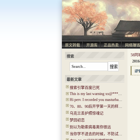
原文转载
开源库
正品热卖
网络赚钱
58同
搜索
2016
i
最新文章
搜索引擎百度已死
This is my last warning xx@****.com!
Hi perv. I recorded you masturbating! I have captured ‘Hi.mp4’!
70、80、90后开学第一天的样子！你还记得吗？看哭了…..
乌克兰丢护照惊魂记
梦回初恋
别以为勒索病毒离你很远
当你学不进去的时候，不防试试“普瑞马法则”