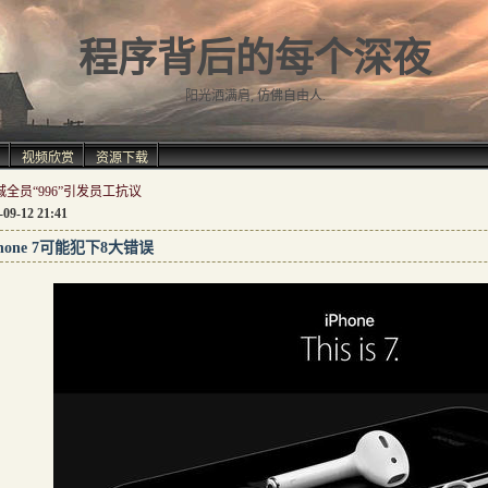
程序背后的每个深夜
阳光洒满肩, 仿佛自由人.
视频欣赏
资源下载
城全员“996”引发员工抗议
-09-12 21:41
Phone 7可能犯下8大错误