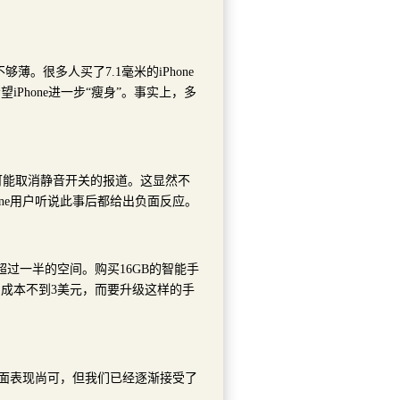
够薄。很多人买了7.1毫米的iPhone
Phone进一步“瘦身”。事实上，多
。
可能取消静音开关的报道。这显然不
one用户听说此事后都给出负面反应。
超过一半的空间。购买16GB的智能手
的成本不到3美元，而要升级这样的手
这方面表现尚可，但我们已经逐渐接受了