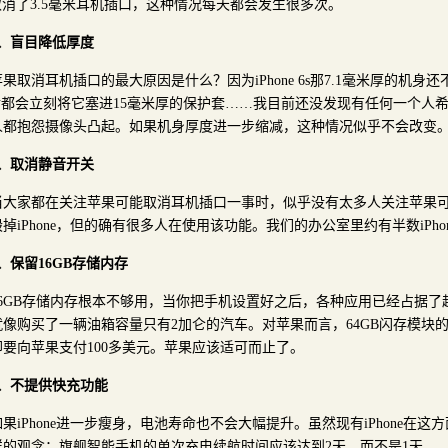
e取消了3.5毫米耳机插口，这种情况每天都会发生很多次。
2、盲目降低厚度
苹果取消耳机插口的最大原因是什么？因为iPhone 6s那7.1毫米厚的机身还不
后都会立刻将它塞进15毫米厚的保护套……我目前还没发现有任何一个人希望i
人都抱怨摄像头凸起。如果机身厚度进一步缩减，这种情况似乎不会改变
3、取消静音开关
当大家都在关注苹果可能取消耳机插口一事时，似乎没有太多人关注苹果
掉iPhone，但的确有很多人在使用该功能。我们的办公室里约有半数iPh
4、保留16GB存储内存
16GB存储内存根本不够用，当你把手机设置好之后，各种应用已经占据了
就像购买了一辆油箱容量只有2加仑的汽车。对苹果而言，64GB闪存模块
却要向苹果支付100多美元。苹果应该适可而止了。
5、不提供快充功能
如果iPhone进一步瘦身，电池寿命也不会大幅提升。虽然现有iPhone在
样的观念：旗舰智能手机的单次充电续航时间应该达到2天，而不是1天。