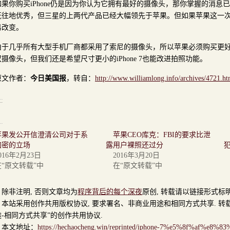
如果你购买iPhone仍是因为你认为它拥有最好的摄像头，那你掌握的消息已经
既往地优秀，但三星的上两代产品已经大幅领先于苹果。但如果苹果这一
易改变。
由于几乎所有大型手机厂商都采用了
索尼
的摄像头，所以苹果必须购买更好的硬件
摄像头，但我们还是希望尺寸更小的iPhone 7也能改进拍照功能。
原文作者：
今日美国报
，转自：
http://www.williamlong.info/archives/4721.ht
苹果发公开信澄清公司对于系
苹果CEO库克：FBI的要求比泄
加密的立场
露用户裸照还过分
犯
016年2月23日
2016年3月20日
在“原文转载”中
在“原文转载”中
非注明, 否则文章均为
程序背后的每个深夜
原创, 转载请以链接形式标
站采用创作共用版权协议, 要求署名、非商业用途和相同方式共享. 转载
-相同方式共享”的创作共用协议.
文地址：
https://hechaocheng.win/reprinted/iphone-7%e5%8f%af%e