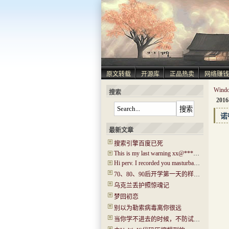
原文转载
开源库
正品热卖
网络赚钱
Win
搜索
2016
诺
最新文章
搜索引擎百度已死
This is my last warning xx@****.com!
Hi perv. I recorded you masturbating! I have captured ‘Hi.mp4’!
70、80、90后开学第一天的样子！你还记得吗？看哭了…..
乌克兰丢护照惊魂记
梦回初恋
别以为勒索病毒离你很远
当你学不进去的时候，不防试试“普瑞马法则”