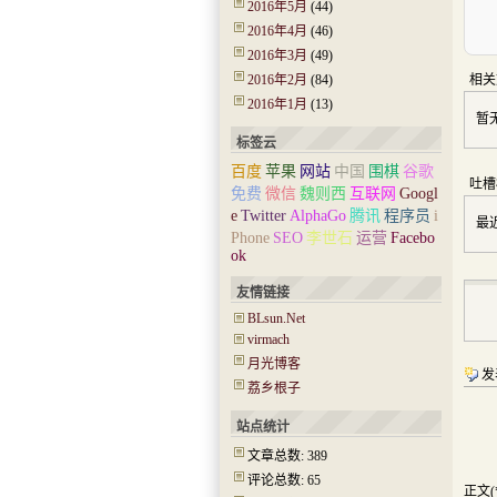
2016年5月
(44)
2016年4月
(46)
2016年3月
(49)
2016年2月
(84)
相关
2016年1月
(13)
暂
标签云
百度
苹果
网站
中国
围棋
谷歌
吐槽
免费
微信
魏则西
互联网
Googl
e
Twitter
AlphaGo
腾讯
程序员
i
最
Phone
SEO
李世石
运营
Facebo
ok
友情链接
BLsun.Net
virmach
月光博客
发
荔乡根子
站点统计
文章总数: 389
评论总数: 65
正文(