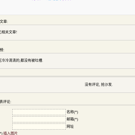
文章:
无相关文章!
榜:
近冷冷清清的,都没有被吐槽.
没有评论, 抢沙发.
表评论:
名称(*)
邮箱(*)
网址
*)
插入图片