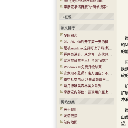
由UglifyJS代码压缩想到的
李彦宏承诺百度的“简单搜索”没有任何广告
Ta在说:
热文排行
梦回初恋
70、80、90后开学第一天的样子！你还记得吗？看哭了…..
和M
是被angelinax这货盯上了吗?其IP为180.97.106.*
的
程序员进步，从少写一点代码开始
紧急提醒东莞人！台风“妮妲”今晚或登陆！将有14级大风！
Windows 10免费升级结束
换
宜家现不雅照？店方回应：不是北京的 已经报警(图)
软
重塑社交电商 场景革命诞生新机会
斯丹德唯美森林美女系列
李彦宏内部信：强调用户至上 牺牲收入在所不惜
扩
冲
网站分类
关于我们
友情链接
由
站内地图
望