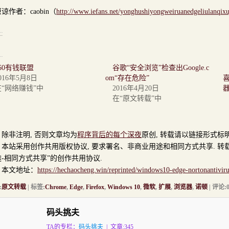
谅作者：caobin（
http://www.iefans.net/yonghushiyongweiruanedgeliulanqixu
60有钱联盟
谷歌“安全浏览”检查出Google.c
016年5月8日
om“存在危险”
喜
在“网络赚钱”中
2016年4月20日
在“原文转载”中
非注明, 否则文章均为
程序背后的每个深夜
原创, 转载请以链接形式标
站采用创作共用版权协议, 要求署名、非商业用途和相同方式共享. 转载
-相同方式共享”的创作共用协议.
文地址：
https://hechaocheng.win/reprinted/windows10-edge-nortonantiviru
:
原文转载
| 标签:
Chrome
,
Edge
,
Firefox
,
Windows 10
,
微软
,
扩展
,
浏览器
,
诺顿
| 评论:0
码头挑夫
TA的专栏：
码头挑夫
| 文章:345