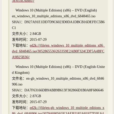
3E653EABB1|/
Windows 10 (Multiple Editions) (x86) – DVD (English)
en_windows_10_multiple_editions_x86_dvd_6848465.iso
SHA1：D927A91E1DD7D9C6023D0DA1DBCB16DEFEC5B6
C1
文件大小：2.84GB
发布时间：2015-07-29
下载地址：
ed2k://|file|en_windows_10_multiple_editions_x86_
dvd_6848465.iso|3052865536|263359E2AB0F324CDF5A4BFC
A9B25B36|/
Windows 10 (Multiple Editions) (x86) – DVD (English-Unite
d Kingdom)
文件名：en-gb_windows_10_multiple_editions_x86_dvd_6846
906.iso
SHA1：DA7F63166DB9ABB9B613F302866D1B0A8F686646
文件大小：2.87GB
发布时间：2015-07-29
下载地址：
ed2k://|file|en-gb_windows_10_multiple_editions_x
86_dvd_6846906.iso|3079469056|5E3AEB2182A81977D3EA4