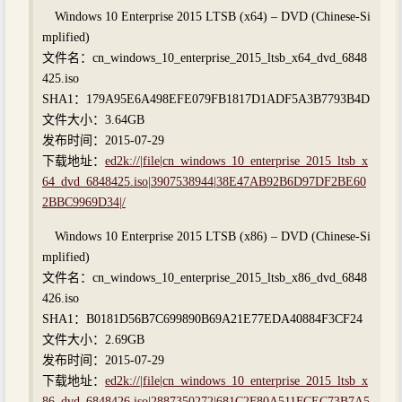
Windows 10 Enterprise 2015 LTSB (x64) – DVD (Chinese-Si
mplified)
文件名：cn_windows_10_enterprise_2015_ltsb_x64_dvd_6848
425.iso
SHA1：179A95E6A498EFE079FB1817D1ADF5A3B7793B4D
文件大小：3.64GB
发布时间：2015-07-29
下载地址：
ed2k://|file|cn_windows_10_enterprise_2015_ltsb_x
64_dvd_6848425.iso|3907538944|38E47AB92B6D97DF2BE60
2BBC9969D34|/
Windows 10 Enterprise 2015 LTSB (x86) – DVD (Chinese-Si
mplified)
文件名：cn_windows_10_enterprise_2015_ltsb_x86_dvd_6848
426.iso
SHA1：B0181D56B7C699890B69A21E77EDA40884F3CF24
文件大小：2.69GB
发布时间：2015-07-29
下载地址：
ed2k://|file|cn_windows_10_enterprise_2015_ltsb_x
86_dvd_6848426.iso|2887350272|681C2F80A511FCEC73B7A5