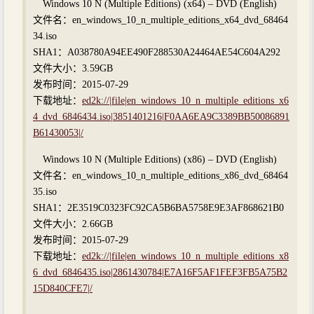
Windows 10 N (Multiple Editions) (x64) – DVD (English)
文件名：en_windows_10_n_multiple_editions_x64_dvd_68464
34.iso
SHA1：A038780A94EE490F288530A24464AE54C604A292
文件大小：3.59GB
发布时间：2015-07-29
下载地址：
ed2k://|file|en_windows_10_n_multiple_editions_x6
4_dvd_6846434.iso|3851401216|F0AA6EA9C3389BB50086891
B61430053|/
Windows 10 N (Multiple Editions) (x86) – DVD (English)
文件名：en_windows_10_n_multiple_editions_x86_dvd_68464
35.iso
SHA1：2E3519C0323FC92CA5B6BA5758E9E3AF868621B0
文件大小：2.66GB
发布时间：2015-07-29
下载地址：
ed2k://|file|en_windows_10_n_multiple_editions_x8
6_dvd_6846435.iso|2861430784|E7A16F5AF1FEF3FB5A75B2
15D840CFE7|/