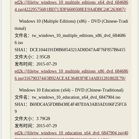
ed2k://|file|tw_windows_10_multiple_editions_x64_dvd_684686
4.iso|4222957568|1BD713DF6600508EE9A4DBC24C263087|/
Windows 10 (Multiple Editions) (x86) – DVD (Chinese-Tradi
tional)
文件名：tw_windows_10_multiple_editions_x86_dvd_684686
6.iso
SHA1：DCE1044191D8B6854321AD0D47A4F76F857B6415
文件大小：2.95GB
发布时间：2015-07-29
ed2k://|file|tw_windows_10_multiple_editions_x86_dvd_684686
6.iso|3167903744|3B92ACEAE36483F9E14AB31281802E79|/
Windows 10 Education (x64) – DVD (Chinese-Traditional)
文件名：tw_windows_10_education_x64_dvd_6847904.iso
SHA1：B69DC4A5FD8B438E4F487E0A3AB3AD106F25FC6
9
文件大小：3.79GB
发布时间：2015-07-29
ed2k://|file|tw_windows_10_education_x64_dvd_6847904.iso|40