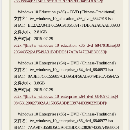
73508864|F2174FE7856205C9776526C94E61AAE2|/
Windows 10 Education (x86) – DVD (Chinese-Traditional)
文件名：tw_windows_10_education_x86_dvd_6847918.iso
SHA1：EE2A2A041F0C56C9186C6917FDE6A2A8AAE38933
文件大小：2.81GB
发布时间：2015-07-29
ed2k://|file|tw_windows_10_education_x86_dvd_6847918.iso|30
20644352|2AF549A31B0DDD317AFA747E34E3C63B|/
Windows 10 Enterprise (x64) – DVD (Chinese-Traditional)
文件名：tw_windows_10_enterprise_x64_dvd_6846973.iso
SHA1：0A3E3FC6C556057CD395DF56AB9049B2CA4564A5
文件大小：3.8GB
发布时间：2015-07-29
ed2k://|file|tw_windows_10_enterprise_x64_dvd_6846973.iso|4
084531200|27302AA15035A3DBE39744D390239BDF|/
Windows 10 Enterprise (x86) – DVD (Chinese-Traditional)
文件名：tw_windows_10_enterprise_x86_dvd_6846977.iso
SHA1：7AA9B7B550D5C2A0E3BDC0E382674229A49680C4