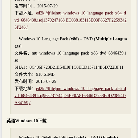
发布时间 ：2015-07-29
下载地址：
ed2k://|file|mu_windows_10_language_pack_x64_d
vd_6846438.iso|1370247168|ED038183115D03F8627F2259342
5F246|/
Windows 10 Language Pack (
x86
) – DVD (
Multiple Langua
ges
)
文件名：mu_windows_10_language_pack_x86_dvd_6846439.i
so
SHA1：0C406F723B21E54E9F1C0EED137114E6D722BF11
文件大小：918.61MB
发布时间：2015-07-29
下载地址：
ed2k://|file|mu_windows_10_language_pack_x86_d
vd_6846439.iso|963231744|D6EF0A816846D3758B0D23894D
A84159|/
英语Windows 10下载
Windows 10 (Multiple Editions) (
x64
) – DVD (
English
)