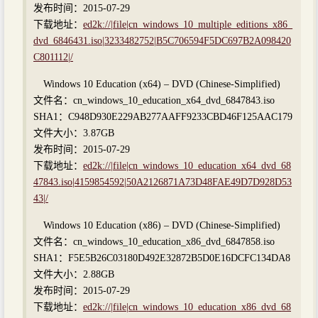
发布时间：2015-07-29
下载地址：
ed2k://|file|cn_windows_10_multiple_editions_x86_
dvd_6846431.iso|3233482752|B5C706594F5DC697B2A098420
C801112|/
Windows 10 Education (x64) – DVD (Chinese-Simplified)
文件名：cn_windows_10_education_x64_dvd_6847843.iso
SHA1：C948D930E229AB277AAFF9233CBD46F125AAC179
文件大小：3.87GB
发布时间：2015-07-29
下载地址：
ed2k://|file|cn_windows_10_education_x64_dvd_68
47843.iso|4159854592|50A2126871A73D48FAE49D7D928D53
43|/
Windows 10 Education (x86) – DVD (Chinese-Simplified)
文件名：cn_windows_10_education_x86_dvd_6847858.iso
SHA1：F5E5B26C03180D492E32872B5D0E16DCFC134DA8
文件大小：2.88GB
发布时间：2015-07-29
下载地址：
ed2k://|file|cn_windows_10_education_x86_dvd_68