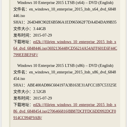
Windows 10 Enterprise 2015 LTSB (x64) – DVD (English)
文件名：en_windows_10_enterprise_2015_ltsb_x64_dvd_6848
446.iso
SHA1：264D48C902E6B586A1ED965062F7DA4D4DA99B35
文件大小：3.44GB
发布时间：2015-07-29
下载地址：
ed2k://|file|en_windows_10_enterprise_2015_ltsb_x
64_dvd_6848446.iso|3692136448|CD56214A54AFF601E6F44C
799EEBEF6F|/
Windows 10 Enterprise 2015 LTSB (x86) – DVD (English)
文件名：en_windows_10_enterprise_2015_ltsb_x86_dvd_6848
454.iso
SHA1：ABE400AD86C604197A3B163E31AFCC1B7C53325E
文件大小：2.52GB
发布时间：2015-07-29
下载地址：
ed2k://|file|en_windows_10_enterprise_2015_ltsb_x
86_dvd_6848454.iso|2706466816|BB87DCFFDC6DD992DCF0
914CC994F9AB|/