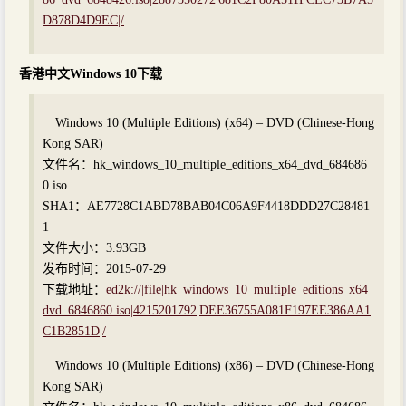
D878D4D9EC|/
香港中文Windows 10下载
Windows 10 (Multiple Editions) (x64) – DVD (Chinese-Hong
Kong SAR)
文件名：hk_windows_10_multiple_editions_x64_dvd_684686
0.iso
SHA1：AE7728C1ABD78BAB04C06A9F4418DDD27C28481
1
文件大小：3.93GB
发布时间：2015-07-29
下载地址：
ed2k://|file|hk_windows_10_multiple_editions_x64_
dvd_6846860.iso|4215201792|DEE36755A081F197EE386AA1
C1B2851D|/
Windows 10 (Multiple Editions) (x86) – DVD (Chinese-Hong
Kong SAR)