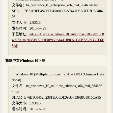
文件名：hk_windows_10_enterprise_x86_dvd_6846970.iso
SHA1：7EAADFD45CFD0450AC0CA7441D3A3FD3CB5404
08
文件大小：2.83GB
发布时间：2015-07-29
下载地址：
ed2k://|file|hk_windows_10_enterprise_x86_dvd_68
46970.iso|3038197760|E8B930A641DB004D3EB7265933CE6E
8A|/
繁体中文Windows 10下载
Windows 10 (Multiple Editions) (x64) – DVD (Chinese-Tradi
tional)
文件名：tw_windows_10_multiple_editions_x64_dvd_684686
4.iso
SHA1：E76B1C0462F23819D53DE39B57339B839916CA95
文件大小：3.93GB
发布时间：2015-07-29