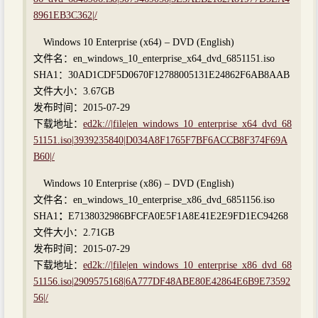
8961EB3C362|/
Windows 10 Enterprise (x64) – DVD (English)
文件名：en_windows_10_enterprise_x64_dvd_6851151.iso
SHA1：30AD1CDF5D0670F12788005131E24862F6AB8AAB
文件大小：3.67GB
发布时间：2015-07-29
下载地址：
ed2k://|file|en_windows_10_enterprise_x64_dvd_68
51151.iso|3939235840|D034A8F1765F7BF6ACCB8F374F69A
B60|/
Windows 10 Enterprise (x86) – DVD (English)
文件名：en_windows_10_enterprise_x86_dvd_6851156.iso
SHA1
：
E7138032986BFCFA0E5F1A8E41E2E9FD1EC94268
文件大小：2.71GB
发布时间：2015-07-29
下载地址：
ed2k://|file|en_windows_10_enterprise_x86_dvd_68
51156.iso|2909575168|6A777DF48ABE80E42864E6B9E73592
56|/