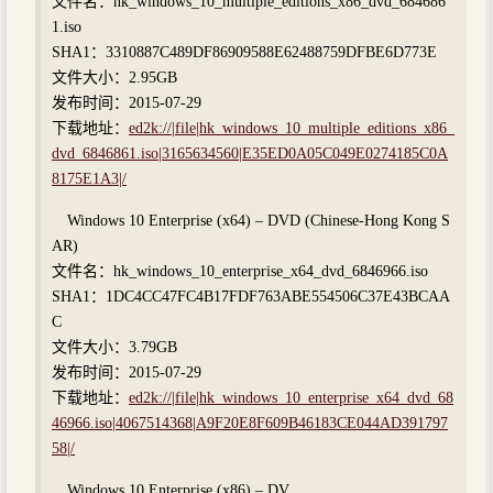
文件名：hk_windows_10_multiple_editions_x86_dvd_684686
1.iso
SHA1：3310887C489DF86909588E62488759DFBE6D773E
文件大小：2.95GB
发布时间：2015-07-29
下载地址：
ed2k://|file|hk_windows_10_multiple_editions_x86_
dvd_6846861.iso|3165634560|E35ED0A05C049E0274185C0A
8175E1A3|/
Windows 10 Enterprise (x64) – DVD (Chinese-Hong Kong S
AR)
文件名：hk_windows_10_enterprise_x64_dvd_6846966.iso
SHA1：1DC4CC47FC4B17FDF763ABE554506C37E43BCAA
C
文件大小：3.79GB
发布时间：2015-07-29
下载地址：
ed2k://|file|hk_windows_10_enterprise_x64_dvd_68
46966.iso|4067514368|A9F20E8F609B46183CE044AD391797
58|/
Windows 10 Enterprise (x86) – DV