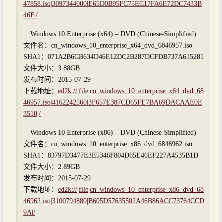
47858.iso|3097344000|E65D0B95FC75EC17FA6E72DC7433B
46F|/
Windows 10 Enterprise (x64) – DVD (Chinese-Simplified)
文件名：cn_windows_10_enterprise_x64_dvd_6846957.iso
SHA1：071A2B6CB634D46E12DC2B287DCFDB737A615281
文件大小：3.88GB
发布时间：2015-07-29
下载地址：
ed2k://|file|cn_windows_10_enterprise_x64_dvd_68
46957.iso|4162242560|3F657E387CD65FE7BA69DACAAE0E
3510|/
Windows 10 Enterprise (x86) – DVD (Chinese-Simplified)
文件名：cn_windows_10_enterprise_x86_dvd_6846962.iso
SHA1：83797D3477E3E5346F804D65E46EF227A4535B1D
文件大小：2.89GB
发布时间：2015-07-29
下载地址：
ed2k://|file|cn_windows_10_enterprise_x86_dvd_68
46962.iso|3100794880|B605D57635502A46B86ACC73764CCD
9A|/