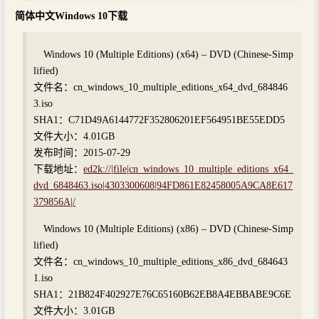
简体中文Windows 10下载
Windows 10 (Multiple Editions) (x64) – DVD (Chinese-Simp
lified)
文件名：cn_windows_10_multiple_editions_x64_dvd_684846
3.iso
SHA1：C71D49A6144772F352806201EF564951BE55EDD5
文件大小：4.01GB
发布时间：2015-07-29
下载地址：
ed2k://|file|cn_windows_10_multiple_editions_x64_
dvd_6848463.iso|4303300608|94FD861E82458005A9CA8E617
379856A|/
Windows 10 (Multiple Editions) (x86) – DVD (Chinese-Simp
lified)
文件名：cn_windows_10_multiple_editions_x86_dvd_684643
1.iso
SHA1：21B824F402927E76C65160B62EB8A4EBBABE9C6E
文件大小：3.01GB