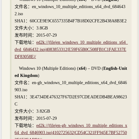
文件名：en_windows_10_multiple_editions_x64_dvd_684643
2.iso
SHA1：60CCE9E9C6557335B4F7B18D02CFE2B438A8B3E2
文件大小：3.8GB
发布时间：2015-07-29
下载地址：
ed2k://|file|en_windows_10_multiple_editions_x64_
dvd_6846432.iso|4083853312|E59F65B0C508FB1C1FAE337E
DF83058E|/
Windows 10 (Multiple Editions) (
x64
) – DVD (
English-Unit
ed Kingdom
)
文件名：en-gb_windows_10_multiple_editions_x64_dvd_6846
903.iso
SHA1：3E4734DE476327F67D2E97CDEADEDB4BEA98623
C
文件大小：3.82GB
发布时间：2015-07-29
下载地址：
ed2k://|file|en-gb_windows_10_multiple_editions_x
64_dvd_6846903.iso|4102725632|CD54C321FF945E7BF52750