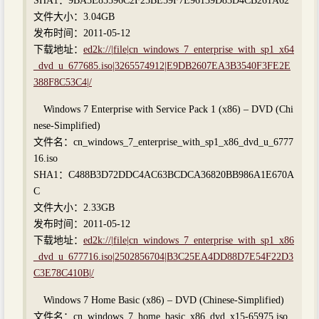
SHA1：9BA5E85596C2F25BE59F7E96139D83D4CB261A62
文件大小：3.04GB
发布时间：2011-05-12
下载地址：
ed2k://|file|cn_windows_7_enterprise_with_sp1_x64
_dvd_u_677685.iso|3265574912|E9DB2607EA3B3540F3FE2E
388F8C53C4|/
Windows 7 Enterprise with Service Pack 1 (x86) – DVD (Chi
nese-Simplified)
文件名：cn_windows_7_enterprise_with_sp1_x86_dvd_u_6777
16.iso
SHA1：C488B3D72DDC4AC63BCDCA36820BB986A1E670A
C
文件大小：2.33GB
发布时间：2011-05-12
下载地址：
ed2k://|file|cn_windows_7_enterprise_with_sp1_x86
_dvd_u_677716.iso|2502856704|B3C25EA4DD88D7E54F22D3
C3E78C410B|/
Windows 7 Home Basic (x86) – DVD (Chinese-Simplified)
文件名：cn_windows_7_home_basic_x86_dvd_x15-65975.iso