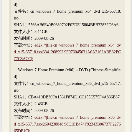
d)
文件名：cn_windows_7_home_premium_x64_dvd_x15-65718.
iso
SHA1：5566AB6F40B0689702F02DE15804BEB32832D6A6
文件大小：3.11GB
发布时间：2009-08-26
下载地址：
ed2k://|file|cn_windows_7_home_premium_x64_dv
d_x15-65718.iso|3341268992|9F976045631A6A2162ABE32FC
77C8ACC|/
Windows 7 Home Premium (x86) – DVD (Chinese-Simplifie
d)
文件名：cn_windows_7_home_premium_x86_dvd_x15-65717.
iso
SHA1：CBA410DB30FA1561F874E1CC155E575F4A836B37
文件大小：2.43GB
发布时间：2009-08-26
下载地址：
ed2k://|file|cn_windows_7_home_premium_x86_dv
d_x15-65717.iso|2604238848|98E1EB474F92343B06737F2276
65DF1C|/