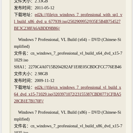
文件大小：2.33GB
发布时间：2011-05-12
下载地址：
ed2k://|file|cn_windows_7_professional_with_sp1_v
l_build_x86_dvd_u_677939.iso|2502909952|935E5B4B754527
BE3C238FA6ABDD9B86|/
Windows 7 Professional, VL Build (x64) – DVD (Chinese-Si
mplified)
文件名：cn_windows_7_professional_vl_build_x64_dvd_x15-7
1029.iso
SHA1：2270C4A0715B204282AF1E8E05CBDCFCC776EB46
文件大小：2.98GB
发布时间：2009-11-12
下载地址：
ed2k://|file|cn_windows_7_professional_vl_build_x
64_dvd_x15-71029.iso|3203971072|23155387CBD0771CFBA5
28CB1E7B170F|/
Windows 7 Professional, VL Build (x86) – DVD (Chinese-Si
mplified)
文件名：cn_windows_7_professional_vl_build_x86_dvd_x15-7
1025.iso