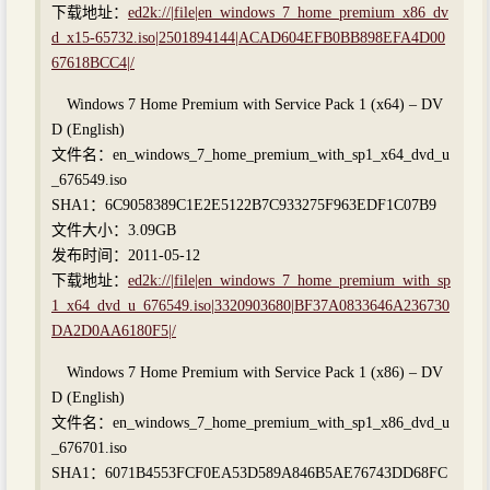
下载地址：
ed2k://|file|en_windows_7_home_premium_x86_dv
d_x15-65732.iso|2501894144|ACAD604EFB0BB898EFA4D00
67618BCC4|/
Windows 7 Home Premium with Service Pack 1 (x64) – DV
D (English)
文件名：en_windows_7_home_premium_with_sp1_x64_dvd_u
_676549.iso
SHA1：6C9058389C1E2E5122B7C933275F963EDF1C07B9
文件大小：3.09GB
发布时间：2011-05-12
下载地址：
ed2k://|file|en_windows_7_home_premium_with_sp
1_x64_dvd_u_676549.iso|3320903680|BF37A0833646A236730
DA2D0AA6180F5|/
Windows 7 Home Premium with Service Pack 1 (x86) – DV
D (English)
文件名：en_windows_7_home_premium_with_sp1_x86_dvd_u
_676701.iso
SHA1：6071B4553FCF0EA53D589A846B5AE76743DD68FC