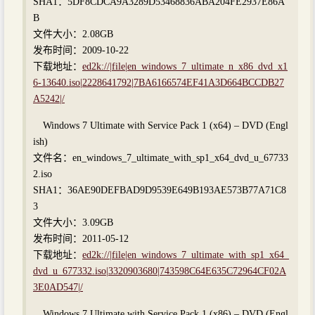
SHA1：5DF8CDCA9A3289D53468836ABA204FE2937E86A
B
文件大小：2.08GB
发布时间：2009-10-22
下载地址：
ed2k://|file|en_windows_7_ultimate_n_x86_dvd_x1
6-13640.iso|2228641792|7BA6166574EF41A3D664BCCDB27
A5242|/
Windows 7 Ultimate with Service Pack 1 (x64) – DVD (Engl
ish)
文件名：en_windows_7_ultimate_with_sp1_x64_dvd_u_67733
2.iso
SHA1：36AE90DEFBAD9D9539E649B193AE573B77A71C8
3
文件大小：3.09GB
发布时间：2011-05-12
下载地址：
ed2k://|file|en_windows_7_ultimate_with_sp1_x64_
dvd_u_677332.iso|3320903680|743598C64E635C72964CF02A
3E0AD547|/
Windows 7 Ultimate with Service Pack 1 (x86) – DVD (Engl