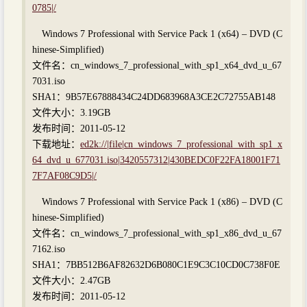
0785|/
Windows 7 Professional with Service Pack 1 (x64) – DVD (C
hinese-Simplified)
文件名：cn_windows_7_professional_with_sp1_x64_dvd_u_67
7031.iso
SHA1：9B57E67888434C24DD683968A3CE2C72755AB148
文件大小：3.19GB
发布时间：2011-05-12
下载地址：
ed2k://|file|cn_windows_7_professional_with_sp1_x
64_dvd_u_677031.iso|3420557312|430BEDC0F22FA18001F71
7F7AF08C9D5|/
Windows 7 Professional with Service Pack 1 (x86) – DVD (C
hinese-Simplified)
文件名：cn_windows_7_professional_with_sp1_x86_dvd_u_67
7162.iso
SHA1：7BB512B6AF82632D6B080C1E9C3C10CD0C738F0E
文件大小：2.47GB
发布时间：2011-05-12