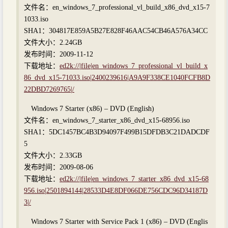
文件名：en_windows_7_professional_vl_build_x86_dvd_x15-7
1033.iso
SHA1：304817E859A5B27E828F46AAC54CB46A576A34CC
文件大小：2.24GB
发布时间：2009-11-12
下载地址：
ed2k://|file|en_windows_7_professional_vl_build_x
86_dvd_x15-71033.iso|2400239616|A9A9F338CE1040FCFB8D
22DBD7269765|/
Windows 7 Starter (x86) – DVD (English)
文件名：en_windows_7_starter_x86_dvd_x15-68956.iso
SHA1：5DC1457BC4B3D94097F499B15DFDB3C21DADCDF
5
文件大小：2.33GB
发布时间：2009-08-06
下载地址：
ed2k://|file|en_windows_7_starter_x86_dvd_x15-68
956.iso|2501894144|28533D4E8DF066DE756CDC96D34187D
3|/
Windows 7 Starter with Service Pack 1 (x86) – DVD (Englis