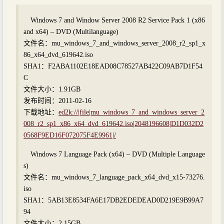
Windows 7 and Window Server 2008 R2 Service Pack 1 (x86
and x64) – DVD (Multilanguage)
文件名：mu_windows_7_and_windows_server_2008_r2_sp1_x
86_x64_dvd_619642.iso
SHA1：F2ABA1102E18EAD08C78527AB422C09AB7D1F54
C
文件大小：1.91GB
发布时间：2011-02-16
下载地址：
ed2k://|file|mu_windows_7_and_windows_server_2
008_r2_sp1_x86_x64_dvd_619642.iso|2048196608|D1D032D2
0568F9ED16F072075F4E9961|/
Windows 7 Language Pack (x64) – DVD (Multiple Language
s)
文件名：mu_windows_7_language_pack_x64_dvd_x15-73276.
iso
SHA1：5AB13E8534FA6E17DB2EDEDEAD0D219E9B99A7
94
文件大小：2.15GB