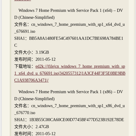
Windows 7 Home Premium with Service Pack 1 (x64) – DV
D (Chinese-Simplified)
文件名：cn_windows_7_home_premium_with_sp1_x64_dvd_u
_676691.iso
SHA1：BB5A8A1480FE54C497601AA1DC7BE698A784BE1
C
文件大小：3.19GB
发布时间：2011-05-12
下载地址：
ed2k://|file|cn_windows_7_home_premium_with_sp
1_x64_dvd_u_676691.iso|3420557312|1A3CF44F3F5E0BE9BB
C1A938706A3471|/
Windows 7 Home Premium with Service Pack 1 (x86) – DV
D (Chinese-Simplified)
文件名：cn_windows_7_home_premium_with_sp1_x86_dvd_u
_676770.iso
SHA1：1B3B55C00CA60CE00D7745BF477D523B192E78DE
文件大小：2.47GB
发布时间：2011-05-12