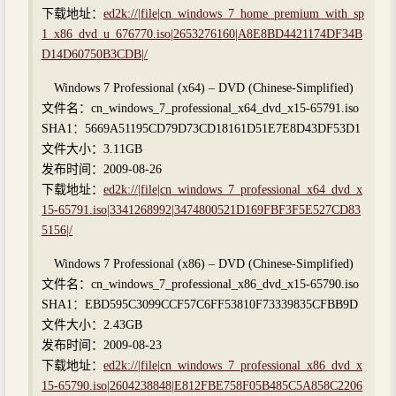
下载地址：
ed2k://|file|cn_windows_7_home_premium_with_sp
1_x86_dvd_u_676770.iso|2653276160|A8E8BD4421174DF34B
D14D60750B3CDB|/
Windows 7 Professional (x64) – DVD (Chinese-Simplified)
文件名：cn_windows_7_professional_x64_dvd_x15-65791.iso
SHA1：5669A51195CD79D73CD18161D51E7E8D43DF53D1
文件大小：3.11GB
发布时间：2009-08-26
下载地址：
ed2k://|file|cn_windows_7_professional_x64_dvd_x
15-65791.iso|3341268992|3474800521D169FBF3F5E527CD83
5156|/
Windows 7 Professional (x86) – DVD (Chinese-Simplified)
文件名：cn_windows_7_professional_x86_dvd_x15-65790.iso
SHA1：EBD595C3099CCF57C6FF53810F73339835CFBB9D
文件大小：2.43GB
发布时间：2009-08-23
下载地址：
ed2k://|file|cn_windows_7_professional_x86_dvd_x
15-65790.iso|2604238848|E812FBE758F05B485C5A858C2206