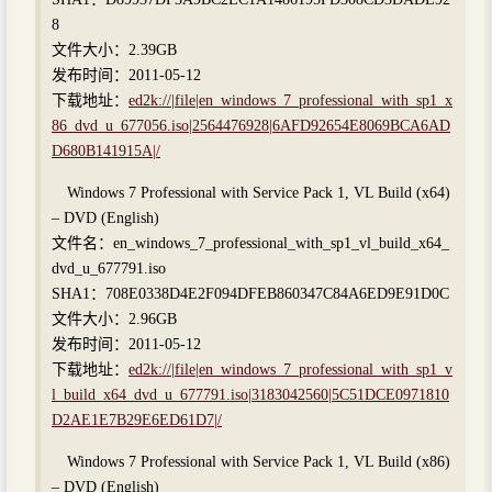
8
文件大小：2.39GB
发布时间：2011-05-12
下载地址：
ed2k://|file|en_windows_7_professional_with_sp1_x
86_dvd_u_677056.iso|2564476928|6AFD92654E8069BCA6AD
D680B141915A|/
Windows 7 Professional with Service Pack 1, VL Build (x64)
– DVD (English)
文件名：en_windows_7_professional_with_sp1_vl_build_x64_
dvd_u_677791.iso
SHA1：708E0338D4E2F094DFEB860347C84A6ED9E91D0C
文件大小：2.96GB
发布时间：2011-05-12
下载地址：
ed2k://|file|en_windows_7_professional_with_sp1_v
l_build_x64_dvd_u_677791.iso|3183042560|5C51DCE0971810
D2AE1E7B29E6ED61D7|/
Windows 7 Professional with Service Pack 1, VL Build (x86)
– DVD (English)