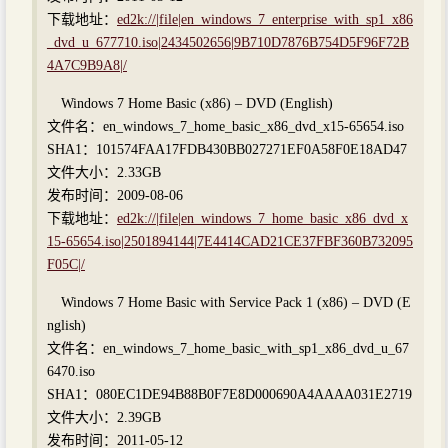
下载地址：
ed2k://|file|en_windows_7_enterprise_with_sp1_x86
_dvd_u_677710.iso|2434502656|9B710D7876B754D5F96F72B
4A7C9B9A8|/
Windows 7 Home Basic (x86) – DVD (English)
文件名：en_windows_7_home_basic_x86_dvd_x15-65654.iso
SHA1：101574FAA17FDB430BB027271EF0A58F0E18AD47
文件大小：2.33GB
发布时间：2009-08-06
下载地址：
ed2k://|file|en_windows_7_home_basic_x86_dvd_x
15-65654.iso|2501894144|7E4414CAD21CE37FBF360B732095
F05C|/
Windows 7 Home Basic with Service Pack 1 (x86) – DVD (E
nglish)
文件名：en_windows_7_home_basic_with_sp1_x86_dvd_u_67
6470.iso
SHA1：080EC1DE94B88B0F7E8D000690A4AAAA031E2719
文件大小：2.39GB
发布时间：2011-05-12