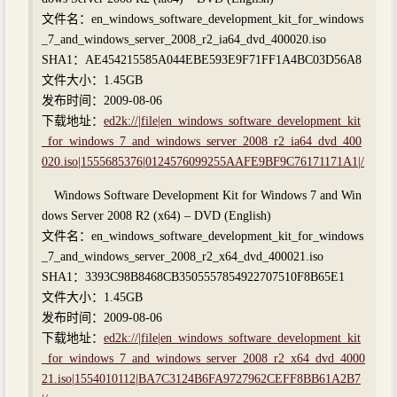
文件名：en_windows_software_development_kit_for_windows
_7_and_windows_server_2008_r2_ia64_dvd_400020.iso
SHA1：AE454215585A044EBE593E9F71FF1A4BC03D56A8
文件大小：1.45GB
发布时间：2009-08-06
下载地址：
ed2k://|file|en_windows_software_development_kit
_for_windows_7_and_windows_server_2008_r2_ia64_dvd_400
020.iso|1555685376|0124576099255AAFE9BF9C76171171A1|/
Windows Software Development Kit for Windows 7 and Win
dows Server 2008 R2 (x64) – DVD (English)
文件名：en_windows_software_development_kit_for_windows
_7_and_windows_server_2008_r2_x64_dvd_400021.iso
SHA1：3393C98B8468CB3505557854922707510F8B65E1
文件大小：1.45GB
发布时间：2009-08-06
下载地址：
ed2k://|file|en_windows_software_development_kit
_for_windows_7_and_windows_server_2008_r2_x64_dvd_4000
21.iso|1554010112|BA7C3124B6FA9727962CEFF8BB61A2B7