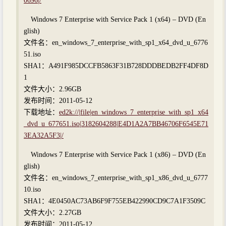
0696|/
Windows 7 Enterprise with Service Pack 1 (x64) – DVD (En
glish)
文件名：en_windows_7_enterprise_with_sp1_x64_dvd_u_6776
51.iso
SHA1：A491F985DCCFB5863F31B728DDDBEDB2FF4DF8D
1
文件大小：2.96GB
发布时间：2011-05-12
下载地址：
ed2k://|file|en_windows_7_enterprise_with_sp1_x64
_dvd_u_677651.iso|3182604288|E4D1A2A7BB46706F6545E71
3EA32A5F3|/
Windows 7 Enterprise with Service Pack 1 (x86) – DVD (En
glish)
文件名：en_windows_7_enterprise_with_sp1_x86_dvd_u_6777
10.iso
SHA1：4E0450AC73AB6F9F755EB422990CD9C7A1F3509C
文件大小：2.27GB
发布时间：2011-05-12