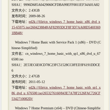
SHA1：9996D685A0429060CFDBA99EFF0011EF34A01A82
文件大小：2.43GB
发布时间：2009-08-26
下载地址：
ed2k://|file|cn_windows_7_home_basic_x86_dvd_x
15-65975.iso|2604238848|AF82993DCF8F3D7AA08D5469369
1BB48|/
Windows 7 Home Basic with Service Pack 1 (x86) – DVD (C
hinese-Simplified)
文件名：cn_windows_7_home_basic_with_sp1_x86_dvd_u_67
6500.iso
SHA1：2E53EC6E0CD78C23FC51528CC0FED3F6191DDCE
6
文件大小：2.47GB
发布时间：2011-05-12
下载地址：
ed2k://|file|cn_windows_7_home_basic_with_sp1_x
86_dvd_u_676500.iso|2653276160|843E7A78F2126FAC726CF
5342710082D|/
Windows 7 Home Premium (x64) – DVD (Chinese-Simplifie