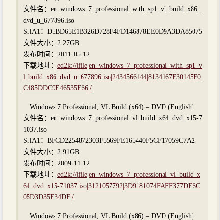
文件名：en_windows_7_professional_with_sp1_vl_build_x86_
dvd_u_677896.iso
SHA1：D5BD65E1B326D728F4FD146878EE0D9A3DA85075
文件大小：2.27GB
发布时间：2011-05-12
下载地址：
ed2k://|file|en_windows_7_professional_with_sp1_v
l_build_x86_dvd_u_677896.iso|2434566144|8134167F30145F0
C485DDC9E46535E66|/
Windows 7 Professional, VL Build (x64) – DVD (English)
文件名：en_windows_7_professional_vl_build_x64_dvd_x15-7
1037.iso
SHA1：BFCD2254872303F5569FE165440F5CF17059C7A2
文件大小：2.91GB
发布时间：2009-11-12
下载地址：
ed2k://|file|en_windows_7_professional_vl_build_x
64_dvd_x15-71037.iso|3121057792|3D9181074FAFF377DE6C
05D3D35E34DF|/
Windows 7 Professional, VL Build (x86) – DVD (English)