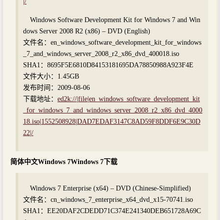
|/
Windows Software Development Kit for Windows 7 and Win
dows Server 2008 R2 (x86) – DVD (English)
文件名：en_windows_software_development_kit_for_windows
_7_and_windows_server_2008_r2_x86_dvd_400018.iso
SHA1：8695F5E6810D84153181695DA78850988A923F4E
文件大小：1.45GB
发布时间：2009-08-06
下载地址：
ed2k://|file|en_windows_software_development_kit
_for_windows_7_and_windows_server_2008_r2_x86_dvd_4000
18.iso|1552508928|DAD7EDAF3147C8AD59F8DDF6E9C30D
22|/
简体中文Windows 7Windows 7下载
Windows 7 Enterprise (x64) – DVD (Chinese-Simplified)
文件名：cn_windows_7_enterprise_x64_dvd_x15-70741.iso
SHA1：EE20DAF2CDEDD71C374E241340DEB651728A69C