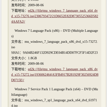
发布时间：2009-08-06
下载地址：
ed2k://|file|mu_windows_7_language_pack_x64_dv
d_x15-73276.iso|2306793472|21D6652E82D87305525366D582
4AAFA2|/
Windows 7 Language Pack (x86) – DVD (Multiple Language
s)
文件名：mu_windows_7_language_pack_x86_dvd_x15-73272.
iso
SHA1：9A04B246F132D929CDE04B14DD07FCF5F14D2F23
文件大小：1.8GB
发布时间：2009-08-06
下载地址：
ed2k://|file|mu_windows_7_language_pack_x86_dv
d_x15-73272.iso|1936062464|A5FB4917B281929F30256924D8
D0715E|/
Windows 7 Service Pack 1 Language Pack (x64) – DVD (Mu
ltilanguage)
文件名：mu_windows_7_sp1_language_pack_x64_dvd_61971
4.iso