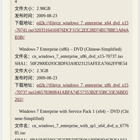
4
文件大小：2.98GB
发布时间：2009-08-23
下载地址：
ed2k://|file|cn_windows_7_enterprise_x64_dvd_x15
-70741.iso|3203516416|876DCF115C2EE28D74B178BE1A84A
B3B|/
Windows 7 Enterprise (x86) – DVD (Chinese-Simplified)
文件名：cn_windows_7_enterprise_x86_dvd_x15-70737.iso
SHA1：50F2900D293C8DF63A9D23125AFEEA7662FF9E54
文件大小：2.3GB
发布时间：2009-08-23
下载地址：
ed2k://|file|cn_windows_7_enterprise_x86_dvd_x15
-70737.iso|2465783808|41ABFA74E57353B2F35BC33E56BD5
202|/
Windows 7 Enterprise with Service Pack 1 (x64) – DVD (Chi
nese-Simplified)
文件名：cn_windows_7_enterprise_with_sp1_x64_dvd_u_6776
85.iso