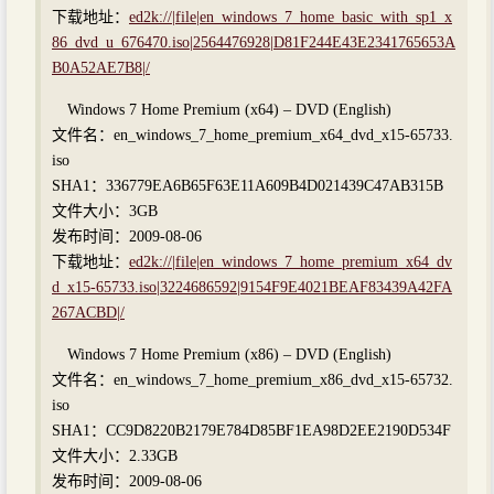
下载地址：
ed2k://|file|en_windows_7_home_basic_with_sp1_x
86_dvd_u_676470.iso|2564476928|D81F244E43E2341765653A
B0A52AE7B8|/
Windows 7 Home Premium (x64) – DVD (English)
文件名：en_windows_7_home_premium_x64_dvd_x15-65733.
iso
SHA1：336779EA6B65F63E11A609B4D021439C47AB315B
文件大小：3GB
发布时间：2009-08-06
下载地址：
ed2k://|file|en_windows_7_home_premium_x64_dv
d_x15-65733.iso|3224686592|9154F9E4021BEAF83439A42FA
267ACBD|/
Windows 7 Home Premium (x86) – DVD (English)
文件名：en_windows_7_home_premium_x86_dvd_x15-65732.
iso
SHA1：CC9D8220B2179E784D85BF1EA98D2EE2190D534F
文件大小：2.33GB
发布时间：2009-08-06