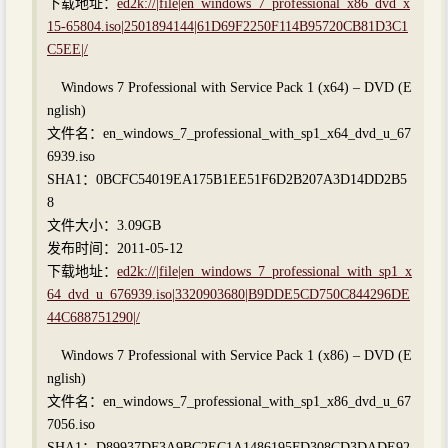
下载地址：
ed2k://|file|en_windows_7_professional_x86_dvd_x
15-65804.iso|2501894144|61D69F2250F114B95720CB81D3C1
C5EE|/
Windows 7 Professional with Service Pack 1 (x64) – DVD (E
nglish)
文件名：en_windows_7_professional_with_sp1_x64_dvd_u_67
6939.iso
SHA1：0BCFC54019EA175B1EE51F6D2B207A3D14DD2B5
8
文件大小：3.09GB
发布时间：2011-05-12
下载地址：
ed2k://|file|en_windows_7_professional_with_sp1_x
64_dvd_u_676939.iso|3320903680|B9DDE5CD750C844296DE
44C688751290|/
Windows 7 Professional with Service Pack 1 (x86) – DVD (E
nglish)
文件名：en_windows_7_professional_with_sp1_x86_dvd_u_67
7056.iso
SHA1：D89937DF3A9BC2EC1A1486195FD308CD3DADE92