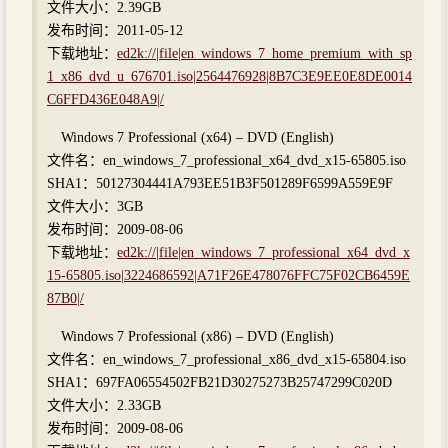
文件大小：2.39GB
发布时间：2011-05-12
下载地址：
ed2k://|file|en_windows_7_home_premium_with_sp
1_x86_dvd_u_676701.iso|2564476928|8B7C3E9EE0E8DE0014
C6FFD436E048A9|/
Windows 7 Professional (x64) – DVD (English)
文件名：en_windows_7_professional_x64_dvd_x15-65805.iso
SHA1：50127304441A793EE51B3F501289F6599A559E9F
文件大小：3GB
发布时间：2009-08-06
下载地址：
ed2k://|file|en_windows_7_professional_x64_dvd_x
15-65805.iso|3224686592|A71F26E478076FFC75F02CB6459E
87B0|/
Windows 7 Professional (x86) – DVD (English)
文件名：en_windows_7_professional_x86_dvd_x15-65804.iso
SHA1：697FA06554502FB21D30275273B25747299C020D
文件大小：2.33GB
发布时间：2009-08-06