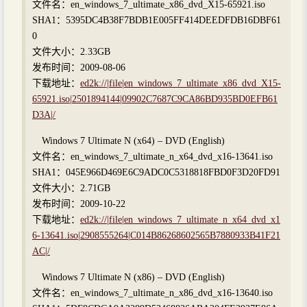
文件名：en_windows_7_ultimate_x86_dvd_X15-65921.iso
SHA1：5395DC4B38F7BDB1E005FF414DEEDFDB16DBF61
0
文件大小：2.33GB
发布时间：2009-08-06
下载地址：
ed2k://|file|en_windows_7_ultimate_x86_dvd_X15-
65921.iso|2501894144|09902C7687C9CA86BD935BD0EFB61
D3A|/
Windows 7 Ultimate N (x64) – DVD (English)
文件名：en_windows_7_ultimate_n_x64_dvd_x16-13641.iso
SHA1：045E966D469E6C9ADC0C5318818FBD0F3D20FD91
文件大小：2.71GB
发布时间：2009-10-22
下载地址：
ed2k://|file|en_windows_7_ultimate_n_x64_dvd_x1
6-13641.iso|2908555264|C014B86268602565B7880933B41F21
AC|/
Windows 7 Ultimate N (x86) – DVD (English)
文件名：en_windows_7_ultimate_n_x86_dvd_x16-13640.iso