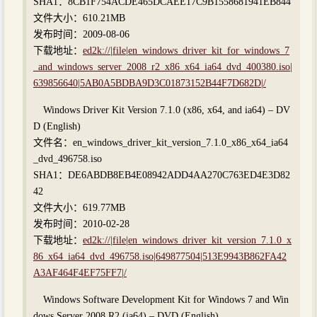
SHA1：8CB1F754ACDE465DCAEE17C9B1558681941EB844
文件大小：610.21MB
发布时间：2009-08-06
下载地址：
ed2k://|file|en_windows_driver_kit_for_windows_7
_and_windows_server_2008_r2_x86_x64_ia64_dvd_400380.iso|
639856640|5AB0A5BDBA9D3C01873152B44F7D682D|/
Windows Driver Kit Version 7.1.0 (x86, x64, and ia64) – DV
D (English)
文件名：en_windows_driver_kit_version_7.1.0_x86_x64_ia64
_dvd_496758.iso
SHA1：DE6ABDB8EB4E08942ADD4AA270C763ED4E3D82
42
文件大小：619.77MB
发布时间：2010-02-28
下载地址：
ed2k://|file|en_windows_driver_kit_version_7.1.0_x
86_x64_ia64_dvd_496758.iso|649877504|513E9943B862FA42
A3AF464F4EF75FF7|/
Windows Software Development Kit for Windows 7 and Win
dows Server 2008 R2 (ia64) – DVD (English)