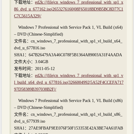
下载地址：
ed2k://|file|cn_windows_7_professional_with_sp1_x
86_dvd_u_677162.iso|2653276160|08F65018BD9B5BC8D77C1
C7C5615A329|/
Windows 7 Professional with Service Pack 1, VL Build (x64)
– DVD (Chinese-Simplified)
文件名：cn_windows_7_professional_with_sp1_vl_build_x64_
dvd_u_677816.iso
SHA1：647B26479A3A46C078F5B1364A89003A31F4AADA
文件大小：3.04GB
发布时间：2011-05-12
下载地址：
ed2k://|file|cn_windows_7_professional_with_sp1_v
l_build_x64_dvd_u_677816.iso|3266004992|5A52F4CCEFA717
97D58389B397038B2F|/
Windows 7 Professional with Service Pack 1, VL Build (x86)
– DVD (Chinese-Simplified)
文件名：cn_windows_7_professional_with_sp1_vl_build_x86_
dvd_u_677939.iso
SHA1：27AE9FBAF9EE076F50F153353E42A3BE74A61FAB