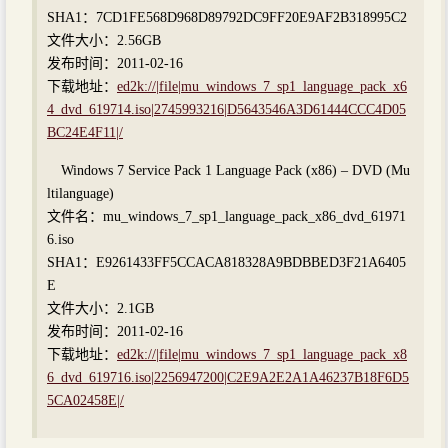
SHA1：7CD1FE568D968D89792DC9FF20E9AF2B318995C2
文件大小：2.56GB
发布时间：2011-02-16
下载地址：
ed2k://|file|mu_windows_7_sp1_language_pack_x6
4_dvd_619714.iso|2745993216|D5643546A3D61444CCC4D05
BC24E4F11|/
Windows 7 Service Pack 1 Language Pack (x86) – DVD (Mu
ltilanguage)
文件名：mu_windows_7_sp1_language_pack_x86_dvd_61971
6.iso
SHA1：E9261433FF5CCACA818328A9BDBBED3F21A6405
E
文件大小：2.1GB
发布时间：2011-02-16
下载地址：
ed2k://|file|mu_windows_7_sp1_language_pack_x8
6_dvd_619716.iso|2256947200|C2E9A2E2A1A46237B18F6D5
5CA02458E|/