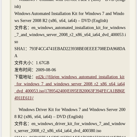
ish)
Windows Automated Installation Kit for Windows 7 and Windo
ws Server 2008 R2 (x86, x64, ia64) – DVD (English)
文件名：en_windows_automated_installation_kit_for_windows
_7_and_windows_server_2008_r2_x86_x64_ia64_dvd_400053.i
so
SHA1：793F4CC4741EBAD223938BE0EEEE708EDA968DA
A
文件大小：1.67GB
发布时间：2009-08-06
下载地址：
ed2k://|file|en_windows_automated_installation_kit
_for_windows_7_and_windows_server_2008_r2_x86_x64_ia64
_dvd_400053.iso|1789542400|E095EB20063F394FECA1BB6E
4911E611|/
Windows Driver Kit for Windows 7 and Windows Server 200
8 R2 (x86, x64, ia64) – DVD (English)
文件名：en_windows_driver_kit_for_windows_7_and_window
s_server_2008_r2_x86_x64_ia64_dvd_400380.iso