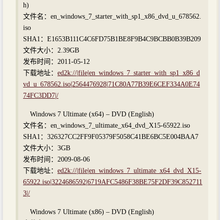
h)
文件名：en_windows_7_starter_with_sp1_x86_dvd_u_678562.
iso
SHA1：E1653B111C4C6FD75B1BE8F9B4C9BCBB0B39B209
文件大小：2.39GB
发布时间：2011-05-12
下载地址：
ed2k://|file|en_windows_7_starter_with_sp1_x86_d
vd_u_678562.iso|2564476928|71C80A77B39E6CEF334A0E74
74FC3DD7|/
Windows 7 Ultimate (x64) – DVD (English)
文件名：en_windows_7_ultimate_x64_dvd_X15-65922.iso
SHA1：326327CC2FF9F05379F5058C41BE6BC5E004BAA7
文件大小：3GB
发布时间：2009-08-06
下载地址：
ed2k://|file|en_windows_7_ultimate_x64_dvd_X15-
65922.iso|3224686592|6719AFC5486F38BE75F2DF39C852711
3|/
Windows 7 Ultimate (x86) – DVD (English)