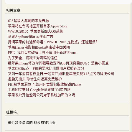
相关文章:
iOS超级大漏洞的来龙去脉
苹果将在台湾地区开设首家Apple Store
WWDC2016：苹果更新四大OS系统
苹果AppStore将展示搜索广告
拷问苹果的前途和命运：WWDC 2016 是拐点，还是起点？
苹果iTunes电影和iBooks商店被中国关闭
FBI：我们买的破解工具不适用于新款iPhone
为了安全，请减少对密码的信任
继苹果iPhone修改时间戳导致变砖iOS再现奇葩BUG：蓝色小圆点
苹果CEO库克：FBI的要求比泄露用户裸照还过分
又到一年消费者权益日 一起来回顾那些年被央视3.15点名的科技公司
备胎无出头 珍惜生命远离免费维护
FBI被苹果逼急了:欲用死亡嫌犯指纹解锁iPhone
手机NFC支付 Google替苹果铺了4年的路
苹果发公开信澄清公司对于系统加密的立场
吐槽榜:
最近冷冷清清的,都没有被吐槽.