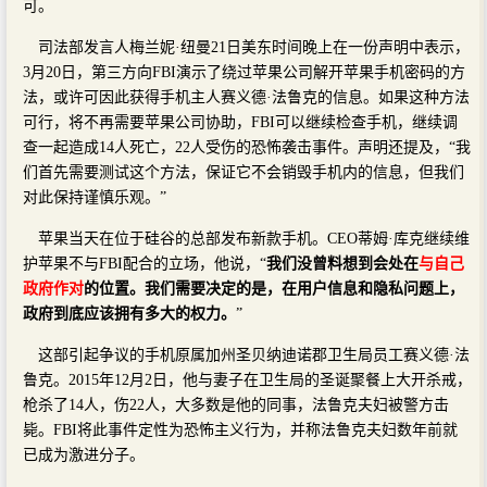
可。
司法部发言人梅兰妮·纽曼21日美东时间晚上在一份声明中表示，
3月20日，第三方向FBI演示了绕过苹果公司解开苹果手机密码的方
法，或许可因此获得手机主人赛义德·法鲁克的信息。如果这种方法
可行，将不再需要苹果公司协助，FBI可以继续检查手机，继续调
查一起造成14人死亡，22人受伤的恐怖袭击事件。声明还提及，“我
们首先需要测试这个方法，保证它不会销毁手机内的信息，但我们
对此保持谨慎乐观。”
苹果当天在位于硅谷的总部发布新款手机。CEO蒂姆·库克继续维
护苹果不与FBI配合的立场，他说，“
我们没曾料想到会处在
与自己
政府作对
的位置。我们需要决定的是，在用户信息和隐私问题上，
政府到底应该拥有多大的权力。
”
这部引起争议的手机原属加州圣贝纳迪诺郡卫生局员工赛义德·法
鲁克。2015年12月2日，他与妻子在卫生局的圣诞聚餐上大开杀戒，
枪杀了14人，伤22人，大多数是他的同事，法鲁克夫妇被警方击
毙。FBI将此事件定性为恐怖主义行为，并称法鲁克夫妇数年前就
已成为激进分子。