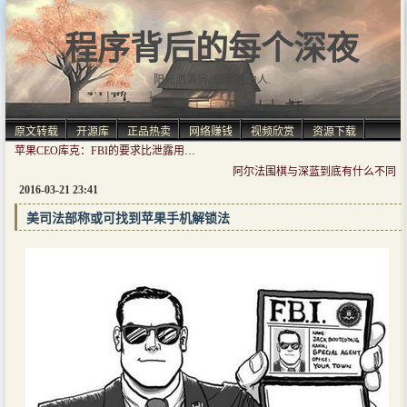
程序背后的每个深夜
阳光洒满肩, 仿佛自由人.
原文转载
开源库
正品热卖
网络赚钱
视频欣赏
资源下载
苹果CEO库克：FBI的要求比泄露用户裸照还过分
阿尔法围棋与深蓝到底有什么不同
2016-03-21 23:41
美司法部称或可找到苹果手机解锁法