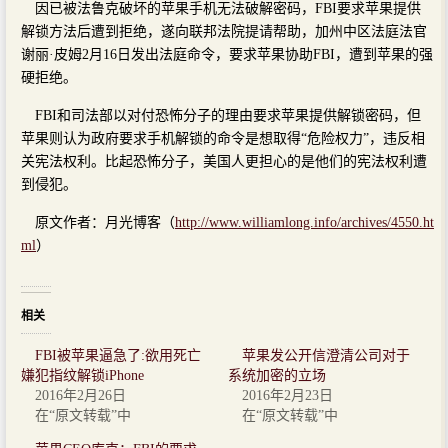
因已被法鲁克破坏的苹果手机无法破解密码，FBI要求苹果提供
解锁方法后遭到拒绝，遂向联邦法院提请帮助，加州中区法庭法官
谢丽·皮姆2月16日发出法庭命令，要求苹果协助FBI，遭到苹果的强
硬拒绝。
FBI和司法部以对付恐怖分子的理由要求苹果提供解锁密码，但
苹果则认为政府要求手机解锁的命令是想取得“危险权力”，违反相
关宪法权利。比起恐怖分子，美国人更担心的是他们的宪法权利遭
到侵犯。
原文作者：月光博客（
http://www.williamlong.info/archives/4550.ht
ml
）
相关
FBI被苹果逼急了:欲用死亡
苹果发公开信澄清公司对于
嫌犯指纹解锁iPhone
系统加密的立场
2016年2月26日
2016年2月23日
在“原文转载”中
在“原文转载”中