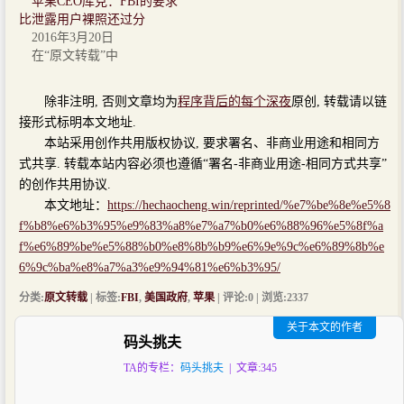
苹果CEO库克：FBI的要求
比泄露用户裸照还过分
2016年3月20日
在“原文转载”中
除非注明, 否则文章均为
程序背后的每个深夜
原创, 转载请以链
接形式标明本文地址.
本站采用创作共用版权协议, 要求署名、非商业用途和相同方
式共享. 转载本站内容必须也遵循“署名-非商业用途-相同方式共享”
的创作共用协议.
本文地址：
https://hechaocheng.win/reprinted/%e7%be%8e%e5%8
f%b8%e6%b3%95%e9%83%a8%e7%a7%b0%e6%88%96%e5%8f%a
f%e6%89%be%e5%88%b0%e8%8b%b9%e6%9e%9c%e6%89%8b%e
6%9c%ba%e8%a7%a3%e9%94%81%e6%b3%95/
分类:
原文转载
| 标签:
FBI
,
美国政府
,
苹果
| 评论:0 | 浏览:
2337
关于本文的作者
码头挑夫
TA的专栏：
码头挑夫
| 文章:345