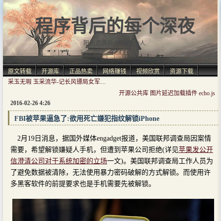
程序背后的每个深夜
阳光洒满肩, 仿佛自由人.
原文转载
开源库
正品热卖
网络赚钱
视频欣赏
资源下载
采玉无瑕 玉采流华-记长风镖局女军师程采玉
开源公共库 图片延迟加载插件 echo.js
2016-02-26 4:26
FBI被苹果逼急了:欲用死亡嫌犯指纹解锁iPhone
2月19日消息，据国外媒体engadget报道，美国联邦调查局因案情
需要，希望解锁嫌疑人手机，但遭到苹果公司拒绝(详见
苹果发公开
信澄清公司对于系统加密的立场
一文)。美国联邦调查局工作人员为
了避免数据被清除，无法使用暴力密码破解的方式解锁。而使用许
多黑客软件的前提要求也是手机需要先被解锁。