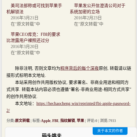
美司法部称或可找到苹果手
苹果发公开信澄清公司对于
机解锁法
系统加密的立场
2016年3月21日
2016年2月23日
在“原文转载”中
在“原文转载”中
苹果CEO库克：FBI的要求
比泄露用户裸照还过分
2016年3月20日
在“原文转载”中
除非注明, 否则文章均为
程序背后的每个深夜
原创, 转载请以链
接形式标明本文地址.
本站采用创作共用版权协议, 要求署名、非商业用途和相同方
式共享. 转载本站内容必须也遵循“署名-非商业用途-相同方式共享”
的创作共用协议.
本文地址：
https://hechaocheng.win/reprinted/fbi-apple-password-
2/
分类:
原文转载
| 标签:
Apple
,
FBI
,
指纹解锁
,
苹果
| 评论:0 | 浏览:
7933
关于本文的作者
码头挑夫