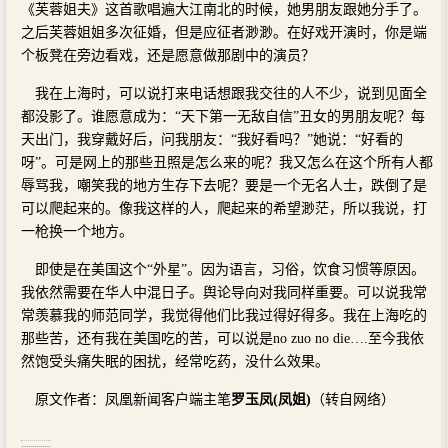
《芙蓉姐夫》这首歌唱遍大江南北的时候，她男朋友跟她分手了。
之后芙蓉姐姐多次征婚，但是应征者渺渺。在好戏开演时，你是端
个板凳在旁边看戏，还是愿意做那剧中的演员？
我在上海时，可以说打来电话想跟我交往的人不少，说到见面全
都没影了。谁愿意成为：“天下第一无敌自信”丑女的男朋友呢？每
天出门，我穿戴好后，问我朋友：“我好看吗？”她说：“好看的
呀”。可是网上的那些丑照是怎么来的呢？我又怎么在这个所有人都
辱骂我，嘲笑我的地方生存下去呢？要是一个无名人士，跌倒了是
可以爬起来的。像我这样的人，爬起来的希望渺茫，所以我说，打
一枪换一个地方。
即使是在美国这个“外星”。因为语言，习俗，饮食习惯等原因。
我依然需要在华人中混日子。舆论导向对我同样重要。可以说我常
常羡慕我的师范同学，我觉得他们比我过得好得多。我在上海吃的
那些苦，还有我在美国吃的苦，可以说是no zuo no die….至今我依
然饱受头痛失眠的困扰，经常吃药，没什么效果。
原文作者：凤凰新闻客户端主笔
罗玉凤(凤姐)
（转自网络）