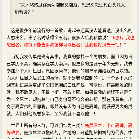
“天地悠悠过客匆匆潮起又潮落，恩恩怨怨生死白头几人
能看透？”
这是很多年前流行的一首歌，说起来还真没人能看透。没出名的
人想出名，出了名时落得个丑名。很多人给我私信说：“
凤姐，我也
想出名。你能不能告诉我怎样可以出名？让我也好风光一把！
”
当初我发传单是确有其事，我真的想找一个男朋友。而且因为自
己学历不高，确实存在学历崇拜。但更多的是源于年少无知。我去
参加那个人间栏目，原因很简单：他们的编导承诺给我四百块钱。
而人间栏目之后发生的事情，就不是我能控制的了。一个乡下人的
胡言乱语最后变成了全国范围的口诛笔伐。可以说，在最困难的时
候，我不敢见人，不敢上街，不敢上网。如果说我的错误不过是作
为一个屌丝，却抱着与自己身份毫不符合的幻想。那在我看来，出
身于高富帅的王思聪，却并没有因为自己是高帅，而获得更大的成
就，人们对他毁誉参半，至少我就不喜欢他！！
世界上所有的人群，可以归结为三类：
底层屌丝，中产高帅，高
等政要
。底层屌丝以搬砖的，种地的，开蓝翔挖掘机的为代表。中