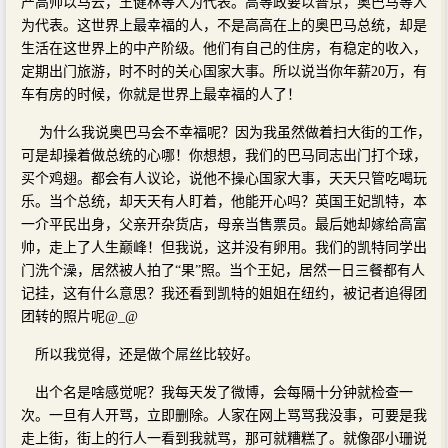
产高帅以马云，王健林等人为代表。高等政要以普京，奥巴马等人
为代表。这世界上最幸福的人，不是高高在上的奥巴马总统，却是
生活在这世界上的中产阶级。他们有自己的住房，有稳定的收入，
定期出门旅游，时不时的关心国家大事。所以说当你年薪20万，有
车有房的时候，你就是世界上最幸福的人了！
为什么我说奥巴马会不幸福呢？因为我虽然做着扫大街的工作，
可是却操着做总统的心哪！你想想，我们的巴马同志出门打个球，
买个鸡翅。都会有人议论，说他不操心国家大事，天天只管吃喝玩
乐。当个总统，却天天有人盯着，他能开心吗？英国王妃凯特，本
一介平民出身，父亲开杂货店，母亲当售票员。最后她却嫁给高富
帅，走上了人生巅峰！但我说，这并没有卵用。我们的凯特同学出
门洗个澡，居然被人拍了“果”照。当个王妃，居然一日三餐都有人
记挂，这有什么意思？我还看到凯特的姐姐在纽约，被记者追得团
团转的照片呢@_@
所以我觉得，还是做个屌丝比较好。
出个名是啥感觉呢？我每天发了微博，会每隔十分钟就检查一
次。一旦有人开骂，立即删除。人家在网上骂骂我没事，可要是我
走上街，街上的行人一看到我就骂，那可就糟糕了。就像邵小珊说