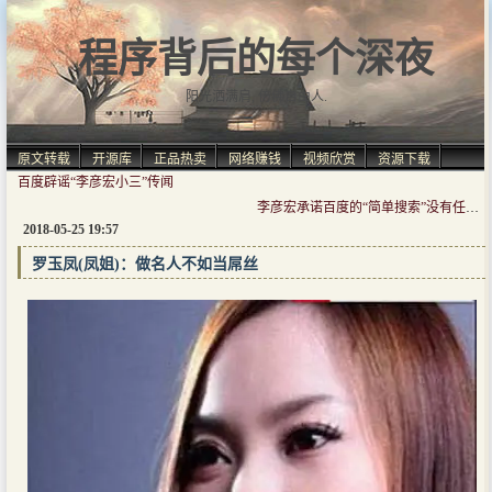
程序背后的每个深夜
阳光洒满肩, 仿佛自由人.
原文转载
开源库
正品热卖
网络赚钱
视频欣赏
资源下载
百度辟谣“李彦宏小三”传闻
李彦宏承诺百度的“简单搜索”没有任何广告
2018-05-25 19:57
罗玉凤(凤姐)：做名人不如当屌丝