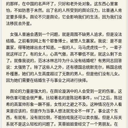
的那样，在中国的名声坏了，只好和老外处对象。这东西心里害
怕，不如防患于未然。出了名的人所受到的舆论压力，比普通人肯
定要多得多。舆论不只是舆论，它会影响我们的生活，因为我们没
法移民去外星。
女强人普遍会遇到一个问题，就是周围不缺男人追求，但是没法
结婚。之前看到网上有个耶鲁博士，被赞人生赢家。我说：是不是
赢家，得等她嫁出去才知道。一般的人，马马虎虎找一个，一辈子
就这样过了。有的女人，心高气傲，高不攀低不就，就这么剩下去
了。就像我说的，范冰冰林志玲为什么没有结婚呢？有男同志回答
说：太强势了。除了这些人之外，还有德国总统默克尔，韩国总统
朴槿惠，她们的人生高度超过了无数的男人，但是他们没有儿女。
因为她们需要在结婚生子与事业之间进行抉择。
舆论的力量是强大的，在舆论漩涡中的人会受到一定的伤害，这
种伤害可能会很严重。比较著名的是陈冠希事件，xx门之后，陈冠
希的高富帅形象一蹶不振，女性对之避之不及。这种情况在外人看
来是应该的，但是作为当事人想法就完全不一样了。事业这个东
西，有就有，没有就拉倒，不能拍戏我还可以卖衣服。但是人际关
系就不是这么轻松的问题了。芙蓉姐姐曾经交了一个男朋友。在