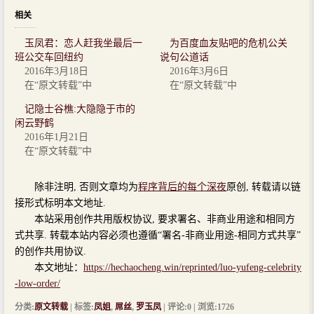
相关
玉凤君：恋人赶我坐最后一
为百度血友贴吧的危机公关
班公交车回纽约
说句公道话
2016年3月18日
2016年3月6日
在“原文转载”中
在“原文转载”中
记隐士谷樵:大隐隐于市的
闲云野鹤
2016年1月21日
在“原文转载”中
除非注明, 否则文章均为
程序背后的每个深夜
原创, 转载请以链
接形式标明本文地址.
本站采用创作共用版权协议, 要求署名、非商业用途和相同方
式共享. 转载本站内容必须也遵循“署名-非商业用途-相同方式共享”
的创作共用协议.
本文地址：
https://hechaocheng.win/reprinted/luo-yufeng-celebrity
-low-order/
分类:
原文转载
| 标签:
凤姐
,
屌丝
,
罗玉凤
| 评论:0 | 浏览:
1726